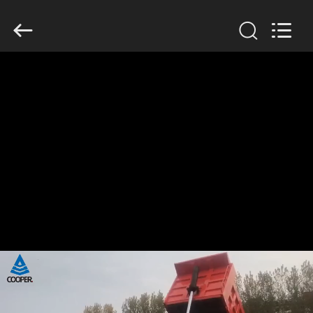
ZHENGZHOU
COOPER
INDUSTRY
CO.,
LTD..
All
Rights
Reserved.
HAUS
PRODUKTE
ÜBER
UNS
FABRIK-
AUSFLUG
QUALITÄTSKONTROLLE