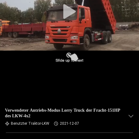
TRETEN
SIE
MIT
UNS
IN
VERBINDUNG
FORDERN
SIE EIN
ZITAT
Verwendeter Antriebs-Modus Lorry Truck der Fracht-151HP
des LKW-4x2
SITEMAP
Benutzter Traktor-LKW
2021-12-07