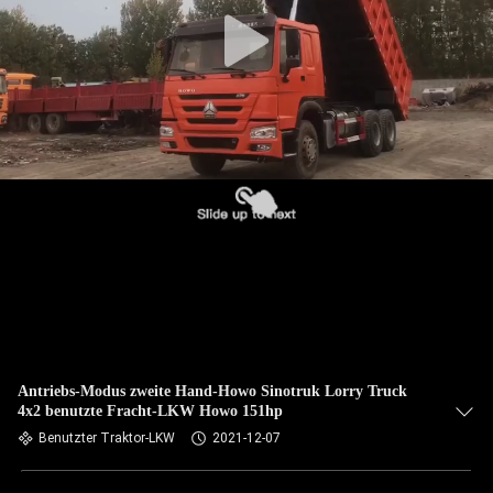
TRETEN
SIE
MIT
UNS
IN
VERBINDUNG
FORDERN
SIE EIN
ZITAT
Antriebs-Modus zweite Hand-Howo Sinotruk Lorry Truck
4x2 benutzte Fracht-LKW Howo 151hp
SITEMAP
Benutzter Traktor-LKW
2021-12-07