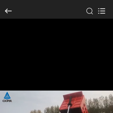
ZHENGZHOU
COOPER
INDUSTRY
CO.,
LTD..
All
Rights
Reserved.
HAUS
PRODUKTE
ÜBER
UNS
FABRIK-
AUSFLUG
QUALITÄTSKONTROLLE