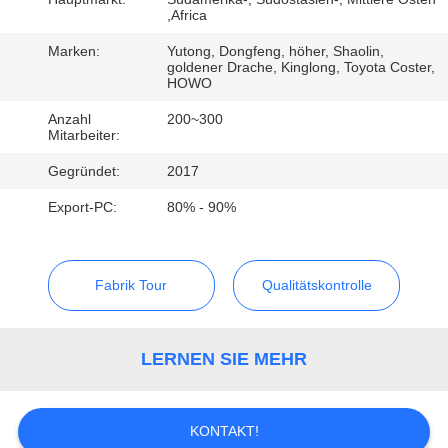
,Africa
TRETEN
Marken:
Yutong, Dongfeng, höher, Shaolin,
SIE
goldener Drache, Kinglong, Toyota Coster,
HOWO
MIT
Anzahl
200~300
UNS
Mitarbeiter:
IN
Gegründet:
2017
VERBINDUNG
Export-PC:
80% - 90%
FORDERN
Fabrik Tour
Qualitätskontrolle
SIE EIN
ZITAT
LERNEN SIE MEHR
SITEMAP
KONTAKT!