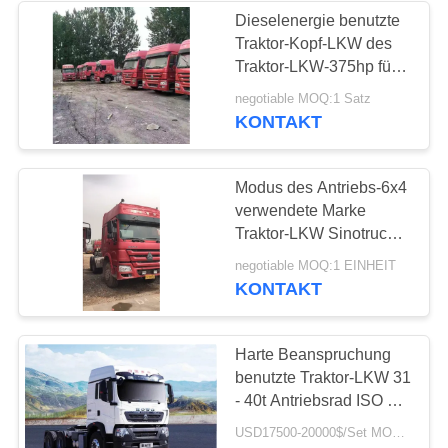
Dieselenergie benutzte
Traktor-Kopf-LKW des
Traktor-LKW-375hp für
Transport
negotiable MOQ:1 Satz
KONTAKT
Modus des Antriebs-6x4
verwendete Marke
Traktor-LKW Sinotruck
HOWO mit 3-Sitze-
negotiable MOQ:1 EINHEIT
KONTAKT
Harte Beanspruchung
benutzte Traktor-LKW 31
- 40t Antriebsrad ISO der
Tragfähigkeits-6x4
USD17500-20000$/Set MOQ:1 Satz