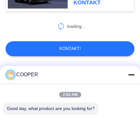
KONTAKT
loading...
KONTAKT!
Beliebte Kategorien
Alle
COOPER
Benutzter
2:52 AM
Benutzte Yutong-
Küstenmotorschiff-
Busse
Bus
Good day, what product are you looking for?
Benutzter Traktor-
Benutzter Minibus
LKW