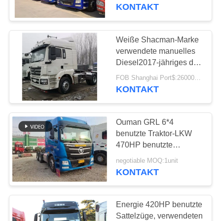
Low Mileage Semi
KONTAKT
Trucks
TRETEN
SIE
Weiße Shacman-Marke
MIT
verwendete manuelles
Diesel2017-jähriges des
UNS
Euros V der Sattelzug-
FOB Shanghai Port$:26000~36000 usd MOQ:1 EINHEIT
IN
350hp
KONTAKT
VERBINDUNG
Ouman GRL 6*4
FORDERN
benutzte Traktor-LKW
SIE EIN
470HP benutzte
Sattelzug-Diesel
ZITAT
negotiable MOQ:1unit
KONTAKT
SITEMAP
Energie 420HP benutzte
Sattelzüge, verwendeten