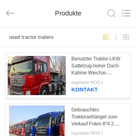
ZHENGZHOU
COOPER
INDUSTRY
CO.,
Produkte
LTD..
All
Rights
Reserved.
HAUS
used tractor trailers
PRODUKTE
Benutzter Traktor-LKW
Sattelzug-hoher Dach-
ÜBER
Kabine Weichai-
UNS
Maschinen-500hp 6×4
negotiable MOQ:1
SHACMAN D'LONG
KONTAKT
X3000
FABRIK-
AUSFLUG
Gebrauchtes
Traktoranhänger zum
Verkauf Foton 6*4 2.
QUALITÄTSKONTROLLE
Traktorkopf 2020 Jahr
negotiable MOQ:1