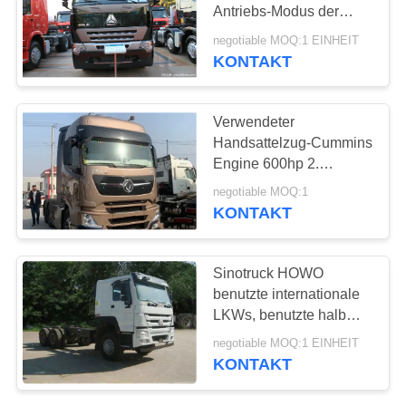
DATENSCHUTZRICHTLINIE
Antriebs-Modus der
Werbungs-LKW-LHD
negotiable MOQ:1 EINHEIT
KONTAKT
Verwendeter
Handsattelzug-Cummins
Engine 600hp 2.
Antriebs-Modus
negotiable MOQ:1
LHD/RHD des
KONTAKT
Dongfeng-Traktor-Kopf-
6×4
Sinotruck HOWO
benutzte internationale
LKWs, benutzte halb
Anhänger mit
negotiable MOQ:1 EINHEIT
Dieselmotor 4x2
KONTAKT