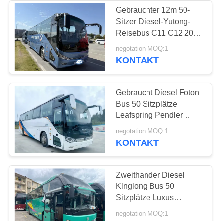
Gebrauchter 12m 50-
Sitzer Diesel-Yutong-
226
Reisebus C11 C12 2023
Weichai-Motor Tour-
negotation MOQ:1
Benutzter Reisebus
Fernbusse
KONTAKT
Rechtslenker/Linkslenker
Gebraucht Diesel Foton
Bus 50 Sitzplätze
Leafspring Pendler
Schule Flughafen Kirche
128
negotation MOQ:1
Bus Busse
KONTAKT
Gebrauchtfrachtwagen
Zweithander Diesel
Kinglong Bus 50
Sitzplätze Luxus
Leafspring Weichai
negotation MOQ:1
Motor School Tour