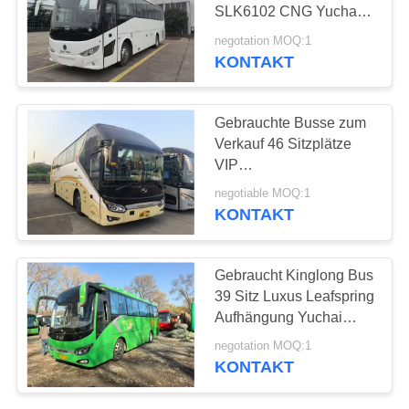
DATENSCHUTZRICHTLINIE
SLK6102 CNG Yuchai
Motor Rechtslenkung
negotation MOQ:1
Gebrauch in Afrika
KONTAKT
289
Benutzter Kipplaster
Gebrauchte Busse zum
Verkauf 46 Sitzplätze
VIP
Langstreckenpassagierverkeh
negotiable MOQ:1
2 Türen Diesel 330 PS
KONTAKT
391
Gebraucht Kinglong Bus
Benutzter Trainer-
39 Sitz Luxus Leafspring
Aufhängung Yuchai
Bus
Motor School Tour
negotation MOQ:1
Intercity Coach
KONTAKT