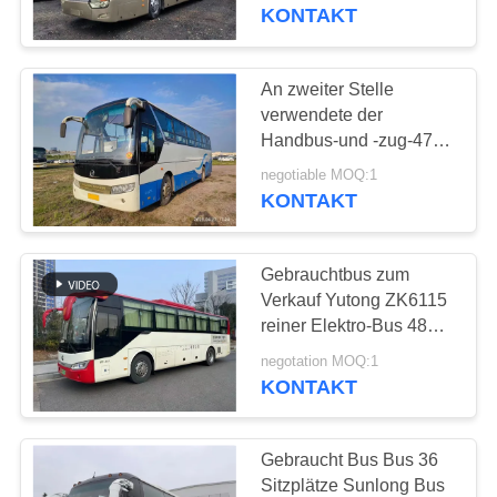
Euro 3 Emission
KONTAKT
LHD&RHD
TRETEN
SIE
An zweiter Stelle
199
MIT
verwendete der
Handbus-und -zug-47
UNS
Benutzter Minibus
Sitzgepäckraum-mittlere
negotiable MOQ:1
IN
Tür-seltene Maschine
KONTAKT
goldenes Dragon Bus
VERBINDUNG
XML6113
Gebrauchtbus zum
FORDERN
Verkauf Yutong ZK6115
SIE EIN
reiner Elektro-Bus 48
189
Sitzplätze 2017 Jahr
ZITAT
negotation MOQ:1
Benutzter Traktor-
Gleitfenster
KONTAKT
LKW
SITEMAP
Gebraucht Bus Bus 36
Sitzplätze Sunlong Bus