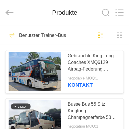
ZHENGZHOU
COOPER
INDUSTRY
CO.,
Produkte
LTD..
All
Rights
Reserved.
HAUS
160
Benutzter Trainer-Bus
Benutzter
PRODUKTE
Küstenmotorschiff-
Gebrauchte King Long
Coaches XMQ6129
Bus
ÜBER
Airbag-Federung,
UNS
Baujahr 2016, 55 Sitze,
negotiable MOQ:1
2 Passagiertüren,
KONTAKT
LHD/RHD-Gepäck
907
FABRIK-
Benutzte Yutong-
AUSFLUG
Busse Bus 55 Sitz
Kinglong
Busse
Champagnerfarbe 53
QUALITÄTSKONTROLLE
Sitzplätze XMQ6129
negotation MOQ:1