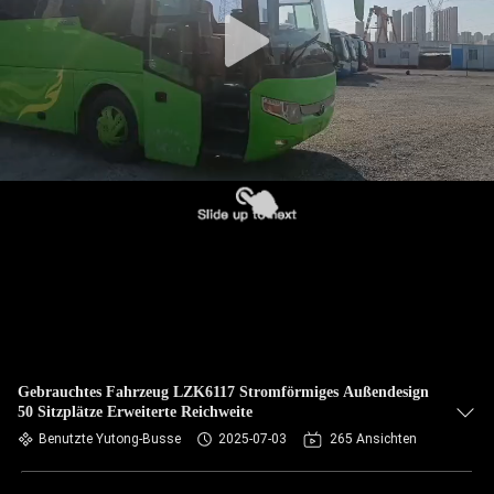
TRETEN
SIE
MIT
UNS
IN
VERBINDUNG
FORDERN
SIE EIN
ZITAT
Gebrauchtes Fahrzeug LZK6117 Stromförmiges Außendesign
50 Sitzplätze Erweiterte Reichweite
SITEMAP
Benutzte Yutong-Busse
2025-07-03
265 Ansichten