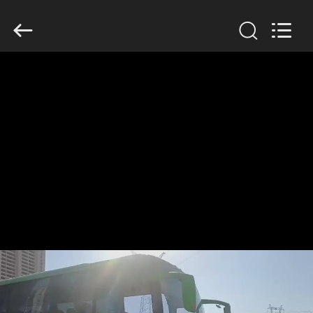
ZHENGZHOU
COOPER
INDUSTRY
CO.,
LTD..
All
Rights
Reserved.
HAUS
PRODUKTE
ÜBER
UNS
FABRIK-
AUSFLUG
QUALITÄTSKONTROLLE