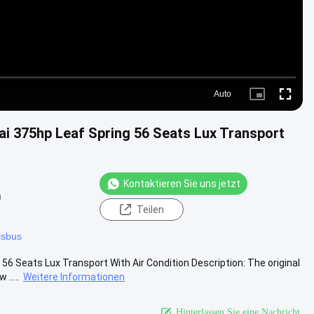
Auto
Picture-
Fullscre
in-
Picture
 375hp Leaf Spring 56 Seats Lux Transport
Kontaktieren Sie uns jetzt
n
Teilen
lsbus
Seats Lux Transport With Air Condition​ Description: The original
.....
Weitere Informationen
Hinterlassen Sie eine Nachricht.