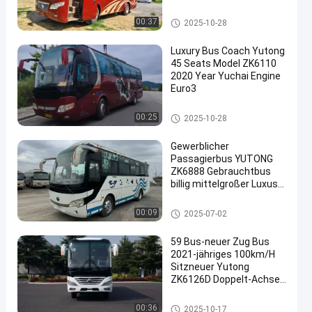
Air Condition
Benutzte Yutong-Busse
00:37
2025-10-28
Luxury Bus Coach Yutong
45 Seats Model ZK6110
2020 Year Yuchai Engine
Euro3
en
Benutzte Yutong-Busse
00:25
2025-10-28
Gewerblicher
Passagierbus YUTONG
ZK6888 Gebrauchtbus
billig mittelgroßer Luxus
mit Treibstoffeffizienz 36
Sitzplätze
Benutzte Yutong-Busse
00:09
2025-07-02
59 Bus-neuer Zug Bus
2021-jähriges 100km/H
Sitzneuer Yutong
ZK6126D Doppelt-Achse
LHD RHD steuernd
Benutzte Yutong-Busse
00:36
2025-10-17