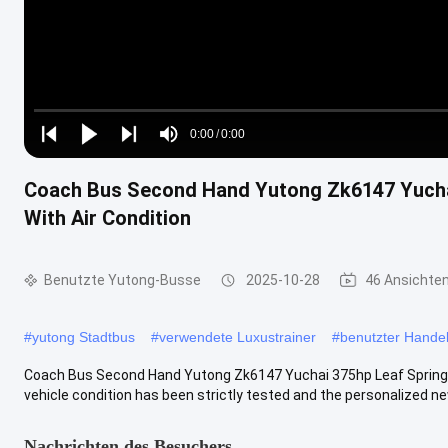
Loaded
:
0%
0:00
/
0:00
Play
Play
Play
Mute
Current
Duration
next
next
Coach Bus Second Hand Yutong Zk6147 Yuchai
Time
With Air Condition
Benutzte Yutong-Busse
2025-10-28
46 Ansichte
#
yutong Stadtbus
#
verwendete Luxustrainer
#
benutzter Hande
Coach Bus Second Hand Yutong Zk6147 Yuchai 375hp Leaf Spring 56 
vehicle condition has been strictly tested and the personalized new 
Nachrichten des Besuchers