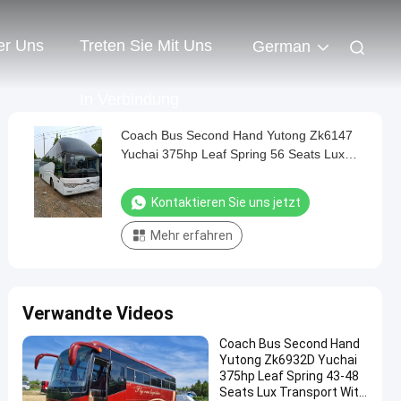
er Uns
Treten Sie Mit Uns
German
In Verbindung
Coach Bus Second Hand Yutong Zk6147
Yuchai 375hp Leaf Spring 56 Seats Lux
Transport With Air Condition
Kontaktieren Sie uns jetzt
Mehr erfahren
Verwandte Videos
Coach Bus Second Hand
Yutong Zk6932D Yuchai
375hp Leaf Spring 43-48
Seats Lux Transport With