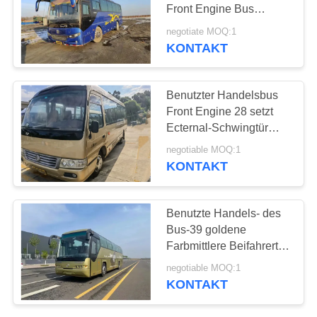
DATENSCHUTZRICHTLINIE
Front Engine Bus
43seats 2017
negotiate MOQ:1
KONTAKT
Benutzter Handelsbus
Front Engine 28 setzt
Ecternal-Schwingtür
goldenes Dragon Bus
negotiable MOQ:1
XML6729
KONTAKT
Benutzte Handels- des
Bus-39 goldene
Farbmittlere Beifahrertür
Sitz-Weichai-
negotiable MOQ:1
Maschinen-336hp 12
KONTAKT
Beifang-Meter Bus-
BFC6120