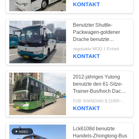
KLQ6856 der bus
KONTAKT
Yuchai-Maschinen-
TRETEN
200hp Gepäckablage-37
SIE
Benutzter Shuttle-
MIT
Packwagen-goldener
Drache benutzte
UNS
Handelsbus XML6857
negotiable MOQ:1 Einheit
IN
Yuchai YC6J 34seats
KONTAKT
2017
VERBINDUNG
2012-jähriges Yutong
FORDERN
benutzte den 61-Sitze-
SIE EIN
Trainer-Bus/hoch Dach-
Grün benutzten
ZITAT
FOB SHANGHAI $:21800~28000 UNIT MOQ:1 EINHEIT
Handelsbus
KONTAKT
SITEMAP
Lck6108d benutzte
Handels-Zhongtong-Bus