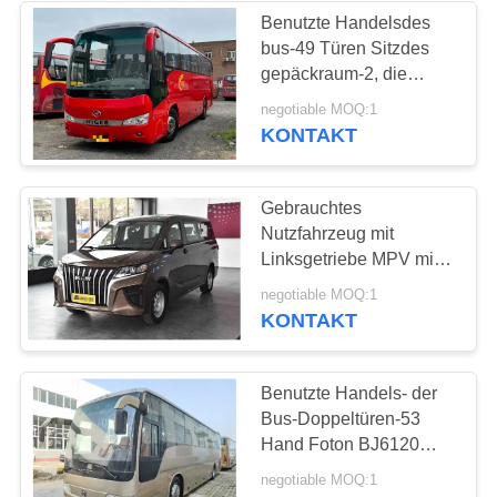
Benutzte Handelsdes
bus-49 Türen Sitzdes
gepäckraum-2, die
Fenster mit der A/C 2.
negotiable MOQ:1
Hand höheres KLQ6112
KONTAKT
versiegeln
Gebrauchtes
Nutzfahrzeug mit
Linksgetriebe MPV mit
9-Sitzer-Handgetriebe
negotiable MOQ:1
BAW Van
KONTAKT
Benutzte Handels- der
Bus-Doppeltüren-53
Hand Foton BJ6120
Sitz-Yuchai-Maschinen-
negotiable MOQ:1
330hp zweites