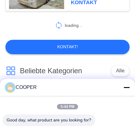
KONTAKT
loading...
KONTAKT!
Beliebte Kategorien
Alle
COOPER
Benutzter
Benutzte Yutong-
Küstenmotorschiff-
Busse
Bus
5:44 PM
Good day, what product are you looking for?
Benutzter Traktor-
Benutzter Minibus
LKW