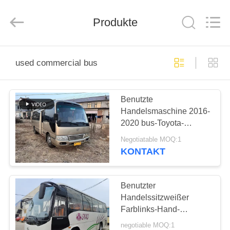
ZHENGZHOU
COOPER
INDUSTRY
CO.,
Produkte
LTD..
All
Rights
Reserved.
HAUS
used commercial bus
PRODUKTE
Benutzte
Handelsmaschine 2016-
ÜBER
2020 bus-Toyota-
UNS
Küstenmotorschiff-
Negotiatable MOQ:1
30seats 2TR
KONTAKT
FABRIK-
AUSFLUG
Benutzter
Handelssitzweißer
Farblinks-Hand-
QUALITÄTSKONTROLLE
Antriebs-höherer Bus
negotiable MOQ:1