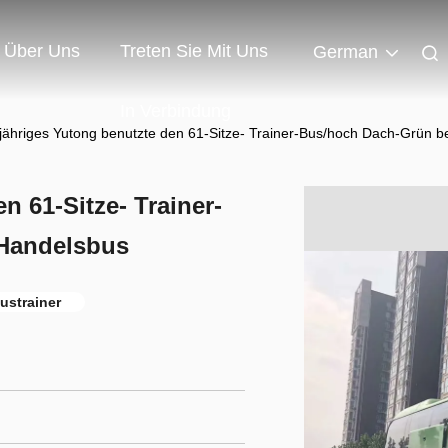
Über Uns
Treten Sie Mit Uns
German
In Verbindung
jähriges Yutong benutzte den 61-Sitze- Trainer-Bus/hoch Dach-Grün 
n 61-Sitze- Trainer-
Handelsbus
ustrainer