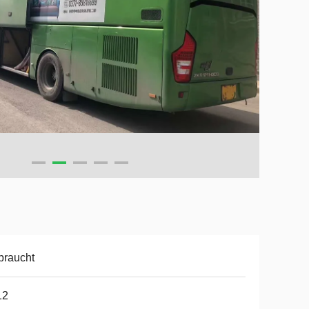
braucht
12