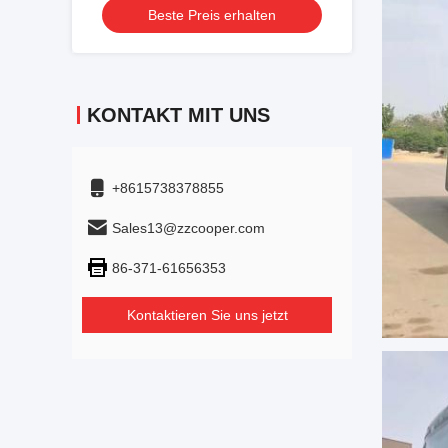
Beste Preis erhalten
mit Klimaanlage Für Shuttle oder
Fernfahrt
KONTAKT MIT UNS
+8615738378855
Sales13@zzcooper.com
86-371-61656353
Kontaktieren Sie uns jetzt