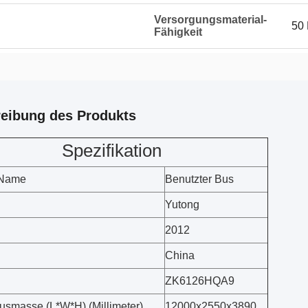
Versorgungsmaterial-
50 
Fähigkeit
eibung des Produkts
Spezifikation
-Name
Benutzter Bus
Yutong
2012
g
China
ZK6126HQA9
smasse (L*W*H) (Millimeter)
12000x2550x3890