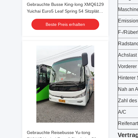
Gebrauchte Busse King-long XMQ6129
Maschin
Yuichai Euro5 Leaf Spring 54 Sitzplätze
2021 Jahr Luxus Transport mit
Emission
Beste Preis erhalten
Klimaanlage für Shuttle oder Fernfahrt
F-/Rüber
Radstan
Achslast
Vorderer 
Hinterer 
Nah an A
Zahl des
A/C
Reifenart
Gebrauchte Reisebusse Yu-tong
Vertra