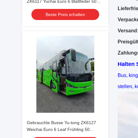
ZK6117 Yuchai Euro 6 Blattfeder 50
Sitzplätze Luxus-Transport 2023 mit
Lieferfris
Beste Preis erhalten
Klimaanlage für Shuttle oder
Verpack
Fernverkehr
Versand
Preisgült
Zahlung
Halten 
Bus, kin
stellen,
Gebrauchte Busse Yu-tong ZK6127
Weichai Euro 6 Leaf Frühling 50
Sitzplätze 2023 Jahr Luxus Transport