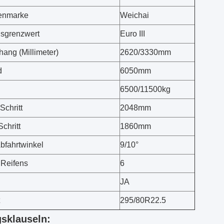
enmarke
Weichai
sgrenzwert
Euro III
hang (Millimeter)
2620/3330mm
d
6050mm
6500/11500kg
Schritt
2048mm
Schritt
1860mm
bfahrtwinkel
9/10°
 Reifens
6
JA
295/80R22.5
gsklauseln: