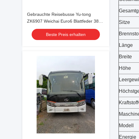
Gesamtg
Gebrauchte Reisebusse Yu-tong
ZK6907 Weichai Euro6 Blattfeder 38
Sitze
Sitze 2023 Jahr Lux Transport mit
Brennstof
Beste Preis erhalten
Klimaanlage für Shuttle oder
Langstrecken
Länge
Breite
Höhe
Leergewi
Höchstge
Kraftstof
Maschin
Modell
Energie