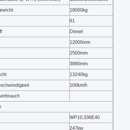
ewicht
18000kg
61
f
Diesel
12000mm
2500mm
3890mm
cht
13240kg
schwindigkeit
100km/h
fverbrauch
e
WP10.336E40
247kw