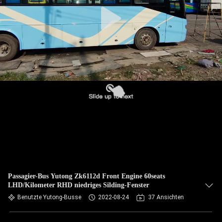
TRETEN
SIE
MIT
UNS
IN
VERBINDUNG
FORDERN
SIE EIN
ZITAT
Passagier-Bus Yutong Zk6112d Front Engine 60seats
LHD/Kilometer RHD niedriges Silding-Fenster
SITEMAP
Benutzte Yutong-Busse
2022-08-24
37 Ansichten