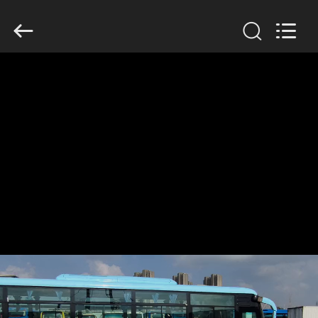
ZHENGZHOU
COOPER
INDUSTRY
CO.,
LTD..
All
Rights
Reserved.
HAUS
PRODUKTE
ÜBER
UNS
FABRIK-
AUSFLUG
QUALITÄTSKONTROLLE