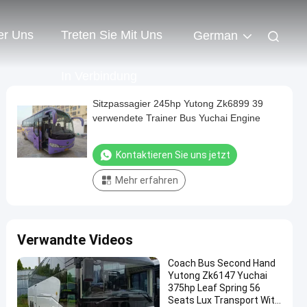
er Uns
Treten Sie Mit Uns
German
In Verbindung
Sitzpassagier 245hp Yutong Zk6899 39
verwendete Trainer Bus Yuchai Engine
Kontaktieren Sie uns jetzt
Mehr erfahren
Verwandte Videos
Coach Bus Second Hand
Yutong Zk6147 Yuchai
375hp Leaf Spring 56
Seats Lux Transport With