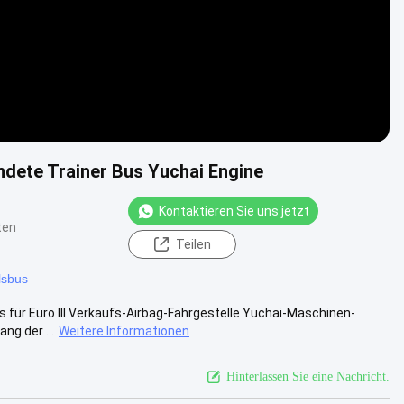
dete Trainer Bus Yuchai Engine
Kontaktieren Sie uns jetzt
ten
Teilen
lsbus
für Euro III Verkaufs-Airbag-Fahrgestelle Yuchai-Maschinen-
ng der ...
Weitere Informationen
Hinterlassen Sie eine Nachricht.