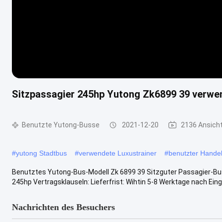
Sitzpassagier 245hp Yutong Zk6899 39 verwen
Benutzte Yutong-Busse
2021-12-20
2136 Ansich
#
yutong Stadtbus
#
verwendete Luxustrainer
#
benutzter Hande
Benutztes Yutong-Bus-Modell Zk 6899 39 Sitzguter Passagier-Bus 
245hp Vertragsklauseln: Lieferfrist: Wihtin 5-8 Werktage nach Einga
Nachrichten des Besuchers