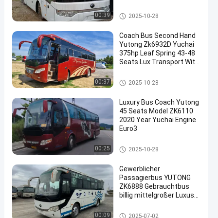
Air Condition
Benutzte Yutong-Busse
00:39
2025-10-28
Coach Bus Second Hand
Yutong Zk6932D Yuchai
375hp Leaf Spring 43-48
Seats Lux Transport With
Air Condition
Benutzte Yutong-Busse
00:37
2025-10-28
Luxury Bus Coach Yutong
45 Seats Model ZK6110
2020 Year Yuchai Engine
Euro3
Benutzte Yutong-Busse
00:25
2025-10-28
Gewerblicher
Passagierbus YUTONG
ZK6888 Gebrauchtbus
billig mittelgroßer Luxus
mit Treibstoffeffizienz 36
Sitzplätze
Benutzte Yutong-Busse
00:09
2025-07-02