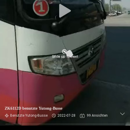
TRETEN
SIE
MIT
UNS
IN
VERBINDUNG
FORDERN
SIE EIN
ZITAT
ZK6112D benutzte Yutong-Busse
SITEMAP
Benutzte Yutong-Busse
2022-07-28
99 Ansichten