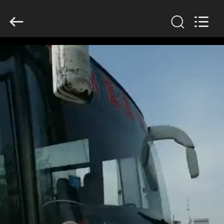
ZHENGZHOU
COOPER
INDUSTRY
CO.,
LTD..
All
Rights
Reserved.
HAUS
PRODUKTE
ÜBER
UNS
FABRIK-
AUSFLUG
QUALITÄTSKONTROLLE