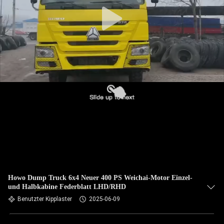
TRETEN
SIE
MIT
UNS
IN
VERBINDUNG
FORDERN
SIE EIN
ZITAT
Howo Dump Truck 6x4 Neuer 400 PS Weichai-Motor Einzel-
und Halbkabine Federblatt LHD/RHD
SITEMAP
Benutzter Kipplaster
2025-06-09