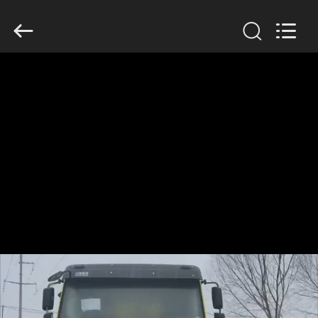
ZHENGZHOU
COOPER
INDUSTRY
CO.,
LTD..
All
Rights
Reserved.
HAUS
PRODUKTE
ÜBER
UNS
FABRIK-
AUSFLUG
QUALITÄTSKONTROLLE