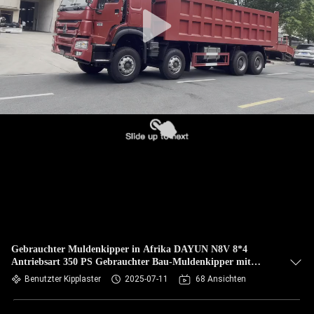
TRETEN
SIE
MIT
UNS
IN
VERBINDUNG
FORDERN
SIE EIN
ZITAT
Gebrauchter Muldenkipper in Afrika DAYUN N8V 8*4
Antriebsart 350 PS Gebrauchter Bau-Muldenkipper mit
SITEMAP
geringer Laufleistung
Benutzter Kipplaster
2025-07-11
68 Ansichten