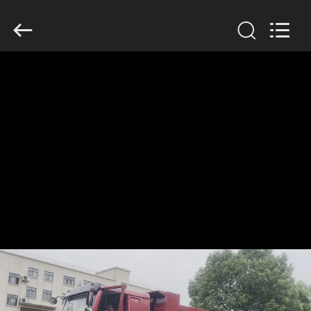
ZHENGZHOU
COOPER
INDUSTRY
CO.,
LTD..
All
Rights
Reserved.
HAUS
PRODUKTE
ÜBER
UNS
FABRIK-
AUSFLUG
QUALITÄTSKONTROLLE