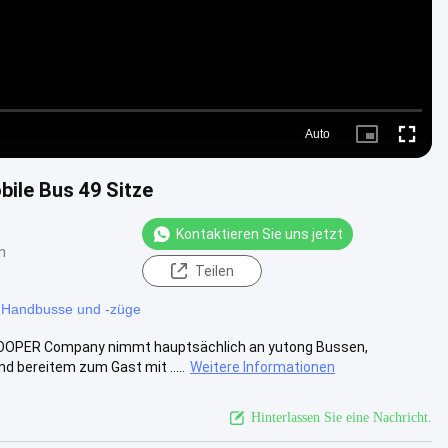
Auto
Picture-
Fullscre
in-
Picture
ile Bus 49 Sitze
Kontaktieren Sie uns jetzt
n
Teilen
 Handbusse und -züge
 COOPER Company nimmt hauptsächlich an yutong Bussen,
 bereitem zum Gast mit .....
Weitere Informationen
Hinterlassen Sie eine Nachricht.