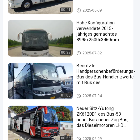
Benutzter Küstenmotorschiff-
00:41
2025-06-09
Bus
Hohe Konfiguration
verwendete 2015-
jähriges gemachtes
8995x2500x3460mm
en
Maß YUTONG-Bus-
Benutzte Yutong-Busse
00:39
2025-07-02
Benutzter
Handpersonenbeförderungs-
Bus des Bus-Händler-zweite
mit Bus des
Wechselstromdieseleuro-2
Euro-3
Benutzter Trainer-Bus
01:03
2025-07-04
Neuer Sitz-Yutong
ZK6120D1 des Bus-53
neuer Bus-neuer Zug Bus,
das Dieselmotoren LHD
steuert
Benutzter Trainer-Bus
00:56
2025-06-09