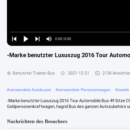
Loaded
:
0%
0:00
/
0:00
Play
Play
Play
Mute
Current
Duration
next
next
-Marke benutzter Luxuszug 2016 Tour Automob
Time
Benutzter Trainer-Bus
2021-12-21
2136 Ansichte
#
verwendete Autobusse
#
verwendete Personenwagen
#
zweite
-Marke benutzter Luxuszug 2016 Tour Automobile Bus 49 Sitze
Goldpersonenkraftwagen, hagrid Bus des ganzen Autozubehörs und
Nachrichten des Besuchers