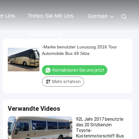
er Uns
Treten Sie Mit Uns
German
In Verbindung
-Marke benutzter Luxuszug 2016 Tour
Automobile Bus 49 Sitze
Kontaktieren Sie uns jetzt
Mehr erfahren
Verwandte Videos
92L Jahr 2017 benutzte
das 20 Sitzbenzin
Toyota-
Küstenmotorschiff-Bus