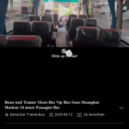
TRETEN
SIE
MIT
UNS
IN
VERBINDUNG
FORDERN
SIE EIN
ZITAT
Busse und Trainer Sitzer-Bus Vip-Bus-Seats Huanghai-
Marken-34 neuer Passagier-Bus
SITEMAP
Benutzter Trainer-Bus
2025-06-12
26 Ansichten