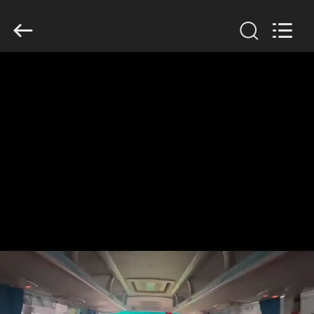
ZHENGZHOU
COOPER
INDUSTRY
CO.,
LTD..
All
Rights
Reserved.
HAUS
PRODUKTE
ÜBER
UNS
FABRIK-
AUSFLUG
QUALITÄTSKONTROLLE