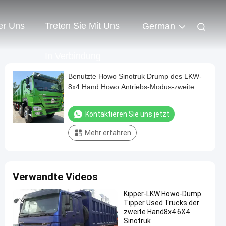
er Uns
Treten Sie Mit Uns
German
In Verbindung
Benutzte Howo Sinotruk Drump des LKW-
8x4 Hand Howo Antriebs-Modus-zweite
375 Pferdestärken Tipper Truck
Kontaktieren Sie uns jetzt
Mehr erfahren
Verwandte Videos
Kipper-LKW Howo-Dump
Tipper Used Trucks der
zweite Hand8x4 6X4
Sinotruk