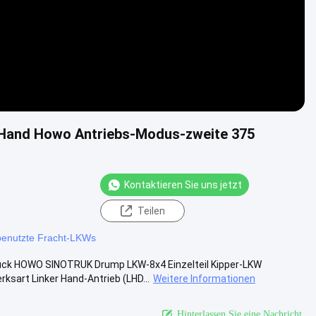
Hand Howo Antriebs-Modus-zweite 375
Kontaktieren Sie uns jetzt
Teilen
benutzte Fracht-LKWs
ck HOWO SINOTRUK Drump LKW-8x4 Einzelteil Kipper-LKW
art Linker Hand-Antrieb (LHD...
Weitere Informationen
Hinterlassen Sie eine Nachricht.