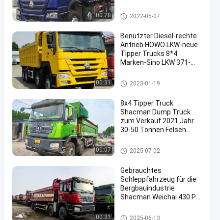
Benutzter Kipplaster
00:28
2022-05-07
Benutzter Diesel-rechte
Antrieb HOWO LKW-neue
Tipper Trucks 8*4
Marken-Sino LKW 371-
375-420hp
Benutzter Kipplaster
00:31
2023-01-19
8x4 Tipper Truck
Shacman Dump Truck
zum Verkauf 2021 Jahr
30-50 Tonnen Felsen
Sand Transport
Benutzter Kipplaster
00:07
2025-07-02
Gebrauchtes
Schleppfahrzeug für die
Bergbauindustrie
Shacman Weichai 430 PS
Frontheben 8*4 Antrieb
12 Reifen Lhd 50 Tonnen
Benutzter Kipplaster
00:31
2025-06-13