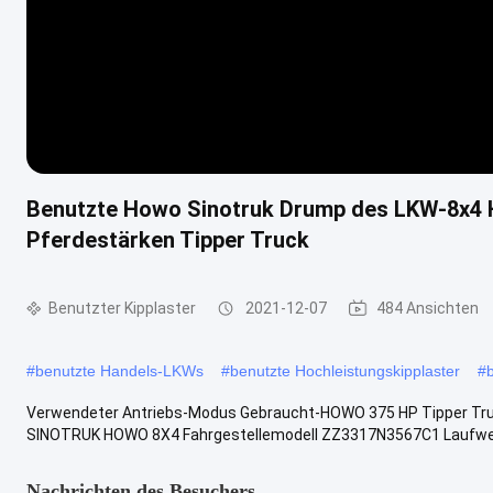
Benutzte Howo Sinotruk Drump des LKW-8x4 
Pferdestärken Tipper Truck
Benutzter Kipplaster
2021-12-07
484 Ansichten
#
benutzte Handels-LKWs
#
benutzte Hochleistungskipplaster
#
Verwendeter Antriebs-Modus Gebraucht-HOWO 375 HP Tipper Tru
SINOTRUK HOWO 8X4 Fahrgestellemodell ZZ3317N3567C1 Laufwerks
Nachrichten des Besuchers