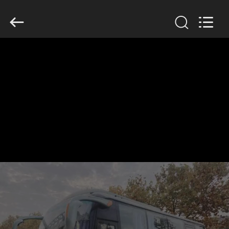
ZHENGZHOU
COOPER
INDUSTRY
CO.,
LTD..
All
Rights
Reserved.
HAUS
PRODUKTE
ÜBER
UNS
FABRIK-
AUSFLUG
QUALITÄTSKONTROLLE