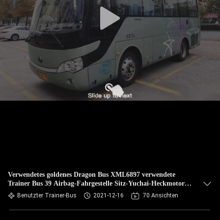
TRETEN
SIE
MIT
UNS
IN
VERBINDUNG
FORDERN
SIE EIN
ZITAT
Verwendetes goldenes Dragon Bus XML6897 verwendete
Trainer Bus 39 Airbag-Fahrgestelle Sitz-Yuchai-Heckmotor-
SITEMAP
180kw
Benutzter Trainer-Bus
2021-12-16
70 Ansichten