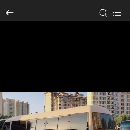
ZHENGZHOU
COOPER
INDUSTRY
CO.,
LTD..
All
Rights
Reserved.
HAUS
PRODUKTE
ÜBER
UNS
FABRIK-
AUSFLUG
QUALITÄTSKONTROLLE