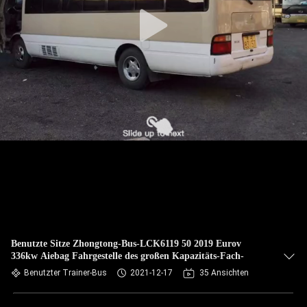
TRETEN
SIE
MIT
UNS
IN
VERBINDUNG
FORDERN
SIE EIN
ZITAT
Benutzte Sitze Zhongtong-Bus-LCK6119 50 2019 Eurov
336kw Aiebag Fahrgestelle des großen Kapazitäts-Fach-
SITEMAP
Benutzter Trainer-Bus
2021-12-17
35 Ansichten