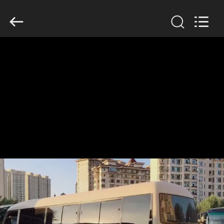
ZHENGZHOU
COOPER
INDUSTRY
CO.,
LTD..
All
Rights
Reserved.
HAUS
PRODUKTE
ÜBER
UNS
FABRIK-
AUSFLUG
QUALITÄTSKONTROLLE