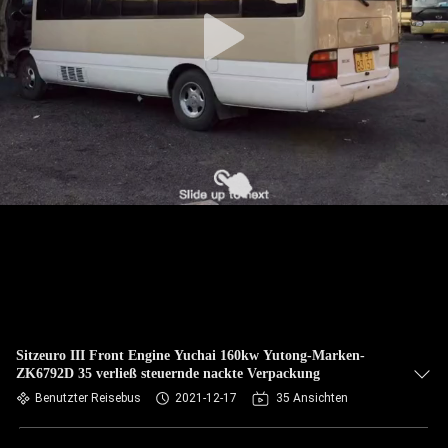
TRETEN
SIE
MIT
UNS
IN
VERBINDUNG
FORDERN
SIE EIN
ZITAT
Sitzeuro III Front Engine Yuchai 160kw Yutong-Marken-
ZK6792D 35 verließ steuernde nackte Verpackung
SITEMAP
Benutzter Reisebus
2021-12-17
35 Ansichten