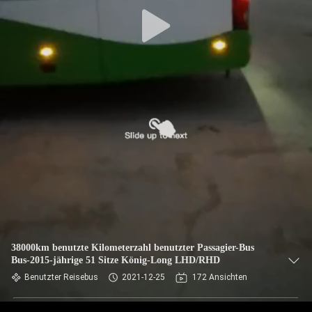
TRETEN
SIE
MIT
UNS
IN
VERBINDUNG
FORDERN
SIE EIN
ZITAT
38000km benutzte Kilometerzahl benutzter Passagier-Bus
Bus-2015-jährige 51 Sitze König-Long LHD/RHD
SITEMAP
Benutzter Reisebus
2021-12-25
172 Ansichten