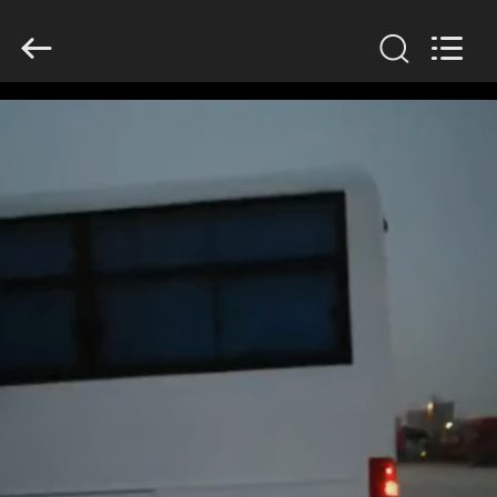
ZHENGZHOU
COOPER
INDUSTRY
CO.,
LTD..
All
Rights
Reserved.
HAUS
PRODUKTE
ÜBER
UNS
FABRIK-
AUSFLUG
QUALITÄTSKONTROLLE