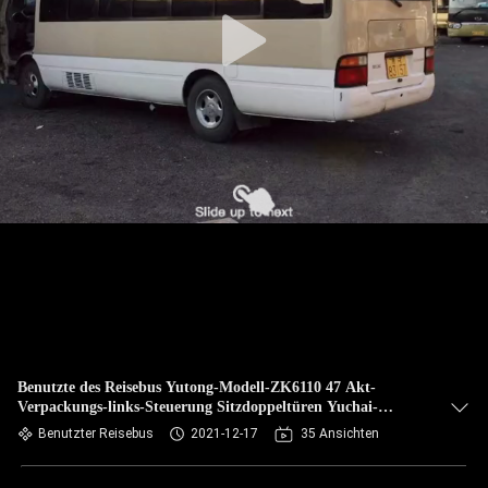
TRETEN
SIE
MIT
UNS
IN
VERBINDUNG
FORDERN
SIE EIN
ZITAT
Benutzte des Reisebus Yutong-Modell-ZK6110 47 Akt-
Verpackungs-links-Steuerung Sitzdoppeltüren Yuchai-
SITEMAP
Maschinen-Euro-III
Benutzter Reisebus
2021-12-17
35 Ansichten