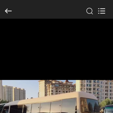
ZHENGZHOU
COOPER
INDUSTRY
CO.,
LTD..
All
Rights
Reserved.
HAUS
PRODUKTE
ÜBER
UNS
FABRIK-
AUSFLUG
QUALITÄTSKONTROLLE