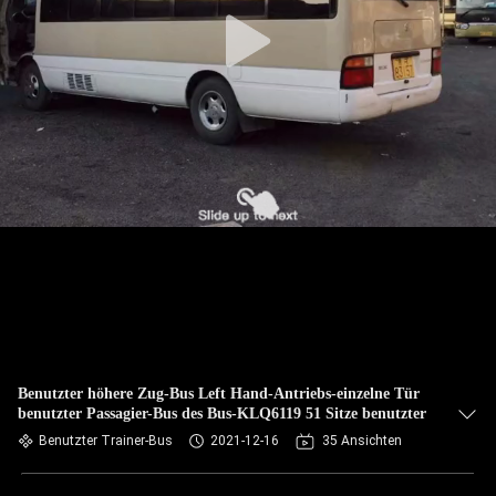
TRETEN
SIE
MIT
UNS
IN
VERBINDUNG
FORDERN
SIE EIN
ZITAT
Benutzter höhere Zug-Bus Left Hand-Antriebs-einzelne Tür
benutzter Passagier-Bus des Bus-KLQ6119 51 Sitze benutzter
SITEMAP
Benutzter Trainer-Bus
2021-12-16
35 Ansichten