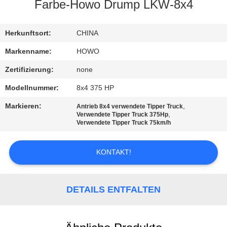
Farbe-Howo Drump LKW-8x4
TRETEN
SIE
Herkunftsort:
CHINA
MIT
Markenname:
HOWO
UNS
Zertifizierung:
none
IN
Modellnummer:
8x4 375 HP
VERBINDUNG
Markieren:
,
Antrieb 8x4 verwendete Tipper Truck
,
Verwendete Tipper Truck 375Hp
Verwendete Tipper Truck 75km/h
FORDERN
SIE EIN
KONTAKT!
ZITAT
DETAILS ENTFALTEN
SITEMAP