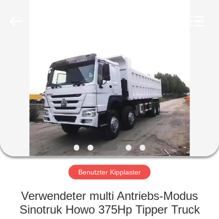
ZHENGZHOU
COOPER
INDUSTRY
CO.,
LTD..
All
Rights
Reserved.
HAUS
PRODUKTE
ÜBER
UNS
FABRIK-
AUSFLUG
Benutzter Kipplaster
Verwendeter multi Antriebs-Modus
QUALITÄTSKONTROLLE
Sinotruk Howo 375Hp Tipper Truck