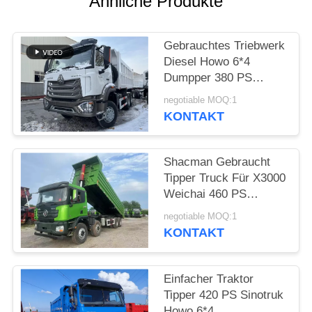
Ähnliche Produkte
DATENSCHUTZRICHTLINIE
Gebrauchtes Triebwerk
Diesel Howo 6*4
Dumpper 380 PS
Weichai Hohan Modell
negotiable MOQ:1
20-40 Tonnen
KONTAKT
Belastung Euro 3
Shacman Gebraucht
Tipper Truck Für X3000
Weichai 460 PS
Baustofftransport 2021
negotiable MOQ:1
Jahr Hande Achse
KONTAKT
Einfacher Traktor
Tipper 420 PS Sinotruk
Howo 6*4