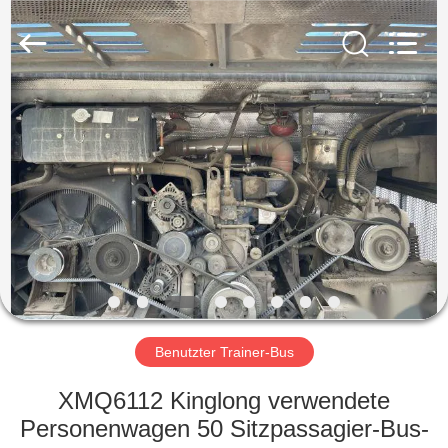
ZHENGZHOU
COOPER
INDUSTRY
CO.,
LTD..
All
Rights
Reserved.
HAUS
PRODUKTE
ÜBER
UNS
FABRIK-
AUSFLUG
Benutzter Trainer-Bus
XMQ6112 Kinglong verwendete
QUALITÄTSKONTROLLE
Personenwagen 50 Sitzpassagier-Bus-