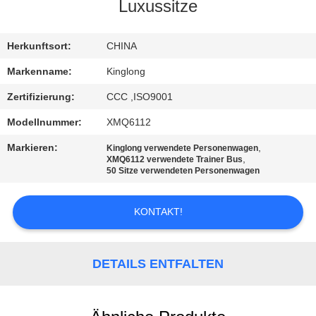
Luxussitze
TRETEN
SIE
Herkunftsort:
CHINA
MIT
Markenname:
Kinglong
UNS
Zertifizierung:
CCC ,ISO9001
IN
Modellnummer:
XMQ6112
VERBINDUNG
Markieren:
,
Kinglong verwendete Personenwagen
,
XMQ6112 verwendete Trainer Bus
50 Sitze verwendeten Personenwagen
FORDERN
SIE EIN
KONTAKT!
ZITAT
DETAILS ENTFALTEN
SITEMAP