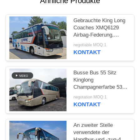
Ähnliche Produkte
DATENSCHUTZRICHTLINIE
Gebrauchte King Long
Coaches XMQ6129
Airbag-Federung,
Baujahr 2016, 55 Sitze,
negotiable MOQ:1
2 Passagiertüren,
KONTAKT
LHD/RHD-Gepäck
Busse Bus 55 Sitz
Kinglong
Champagnerfarbe 53
Sitzplätze XMQ6129
negotation MOQ:1
Euro 3 Emission
KONTAKT
LHD&RHD
An zweiter Stelle
verwendete der
Handbus-und -zug-47