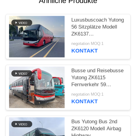
Ähnliche Produkte
DATENSCHUTZRICHTLINIE
Luxusbuscoach Yutong
56 Sitzplätze Modell
ZK6137
Doppelrücksachse
negotation MOQ:1
2021 Jahr Airbag
KONTAKT
Aufhängung
Busse und Reisebusse
Yutong ZK6115
Fernverkehr 59
Sitzplätze 2016 Jahr
negotation MOQ:1
Diesel Layout LHD
KONTAKT
Bus Yutong Bus 2nd
ZK6120 Modell Airbag
Highway