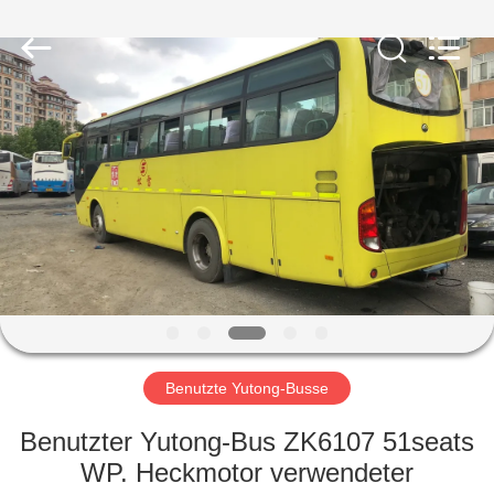
ZHENGZHOU
COOPER
INDUSTRY
CO.,
LTD..
All
Rights
Reserved.
HAUS
PRODUKTE
ÜBER
UNS
FABRIK-
AUSFLUG
Benutzte Yutong-Busse
Benutzter Yutong-Bus ZK6107 51seats
QUALITÄTSKONTROLLE
WP. Heckmotor verwendeter