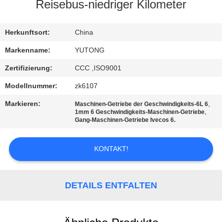
Reisebus-niedriger Kilometer
TRETEN
SIE
Herkunftsort:
China
MIT
Markenname:
YUTONG
UNS
Zertifizierung:
CCC ,ISO9001
IN
Modellnummer:
zk6107
VERBINDUNG
Markieren:
,
Maschinen-Getriebe der Geschwindigkeits-6L 6
,
1mm 6 Geschwindigkeits-Maschinen-Getriebe
Gang-Maschinen-Getriebe Ivecos 6.
FORDERN
SIE EIN
KONTAKT!
ZITAT
DETAILS ENTFALTEN
SITEMAP