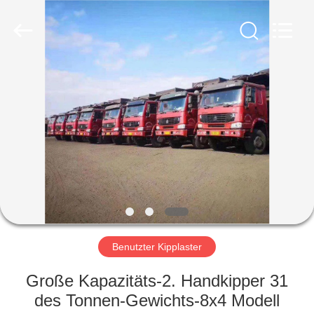
ZHENGZHOU
COOPER
INDUSTRY
CO.,
LTD..
All
Rights
Reserved.
HAUS
PRODUKTE
ÜBER
UNS
FABRIK-
AUSFLUG
Benutzter Kipplaster
Große Kapazitäts-2. Handkipper 31
QUALITÄTSKONTROLLE
des Tonnen-Gewichts-8x4 Modell