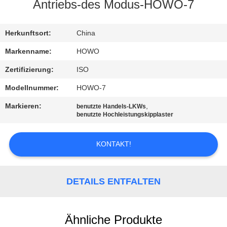
Antriebs-des Modus-HOWO-7
TRETEN
SIE
Herkunftsort:
China
MIT
Markenname:
HOWO
UNS
Zertifizierung:
ISO
IN
Modellnummer:
HOWO-7
VERBINDUNG
Markieren:
,
benutzte Handels-LKWs
benutzte Hochleistungskipplaster
FORDERN
KONTAKT!
SIE EIN
ZITAT
DETAILS ENTFALTEN
SITEMAP
Ähnliche Produkte