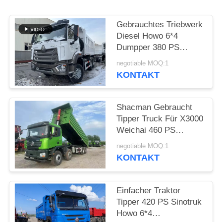
DATENSCHUTZRICHTLINIE
Gebrauchtes Triebwerk
Diesel Howo 6*4
Dumpper 380 PS
Weichai Hohan Modell
negotiable MOQ:1
20-40 Tonnen
KONTAKT
Belastung Euro 3
Shacman Gebraucht
Tipper Truck Für X3000
Weichai 460 PS
Baustofftransport 2021
negotiable MOQ:1
Jahr Hande Achse
KONTAKT
Einfacher Traktor
Tipper 420 PS Sinotruk
Howo 6*4