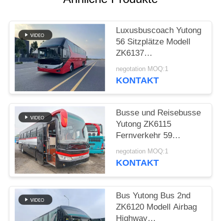
DATENSCHUTZRICHTLINIE
Luxusbuscoach Yutong
56 Sitzplätze Modell
ZK6137
Doppelrücksachse
negotation MOQ:1
2021 Jahr Airbag
KONTAKT
Aufhängung
Busse und Reisebusse
Yutong ZK6115
Fernverkehr 59
Sitzplätze 2016 Jahr
negotation MOQ:1
Diesel Layout LHD
KONTAKT
Bus Yutong Bus 2nd
ZK6120 Modell Airbag
Highway