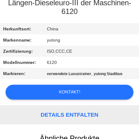
Längen-Dieseleuro-III der Maschinen-
TRETEN
6120
SIE
Herkunftsort:
China
MIT
UNS
Markenname:
yutong
IN
Zertifizierung:
ISO,CCC,CE
VERBINDUNG
Modellnummer:
6120
Markieren:
,
verwendete Luxustrainer
yutong Stadtbus
FORDERN
SIE EIN
KONTAKT!
ZITAT
DETAILS ENTFALTEN
SITEMAP
Ähnliche Produkte