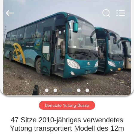
ZHENGZHOU
COOPER
INDUSTRY
CO.,
LTD..
All
Rights
Reserved.
HAUS
PRODUKTE
ÜBER
UNS
FABRIK-
AUSFLUG
Benutzte Yutong-Busse
47 Sitze 2010-jähriges verwendetes
QUALITÄTSKONTROLLE
Yutong transportiert Modell des 12m