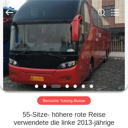
ZHENGZHOU
COOPER
INDUSTRY
CO.,
LTD..
All
Rights
Reserved.
HAUS
PRODUKTE
ÜBER
UNS
FABRIK-
AUSFLUG
Benutzte Yutong-Busse
55-Sitze- höhere rote Reise
QUALITÄTSKONTROLLE
verwendete die linke 2013-jährige