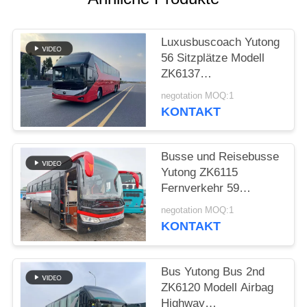
DATENSCHUTZRICHTLINIE
Luxusbuscoach Yutong
56 Sitzplätze Modell
ZK6137
Doppelrücksachse
negotation MOQ:1
2021 Jahr Airbag
KONTAKT
Aufhängung
Busse und Reisebusse
Yutong ZK6115
Fernverkehr 59
Sitzplätze 2016 Jahr
negotation MOQ:1
Diesel Layout LHD
KONTAKT
Bus Yutong Bus 2nd
ZK6120 Modell Airbag
Highway