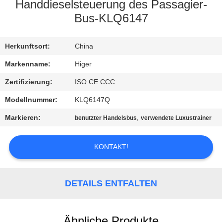
Handdieselsteuerung des Passagier-
TRETEN
Bus-KLQ6147
SIE
Herkunftsort:
China
MIT
UNS
Markenname:
Higer
IN
Zertifizierung:
ISO CE CCC
VERBINDUNG
Modellnummer:
KLQ6147Q
Markieren:
,
benutzter Handelsbus
verwendete Luxustrainer
FORDERN
SIE EIN
KONTAKT!
ZITAT
DETAILS ENTFALTEN
SITEMAP
Ähnliche Produkte