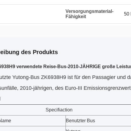
Versorgungsmaterial-
50 
Fähigkeit
eibung des Produkts
6938H9 verwendete Reise-Bus-2010-JÄHRIGE große Leistun
utzte Yutong-
Bus
ZK6938H9 ist für den Passagier und d
unfälle, 2010-jährigen, des
Euro-III Emissionsgrenzwert
d
Specifiaction
-Name
Benutzter Bus