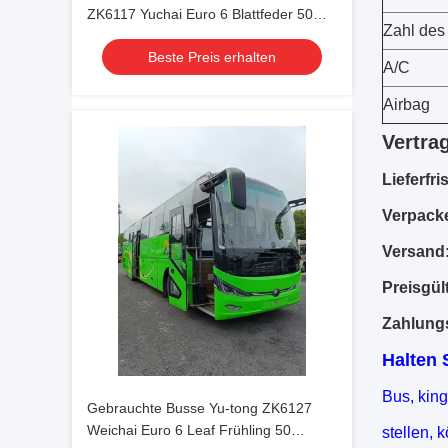
ZK6117 Yuchai Euro 6 Blattfeder 50
Zahl des
Sitzplätze Luxus-Transport 2023 mit
Beste Preis erhalten
Klimaanlage für Shuttle oder
A/C
Fernverkehr
Airbag
Vertra
Lieferfris
Verpack
Versand
Preisgült
Zahlung
Halten 
Bus, kin
Gebrauchte Busse Yu-tong ZK6127
Weichai Euro 6 Leaf Frühling 50
stellen,