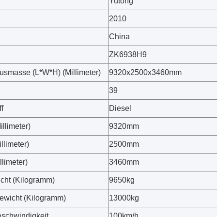
Yutong
2010
g
China
ZK6938H9
smasse (L*W*H) (Millimeter)
9320x2500x3460mm
39
f
Diesel
llimeter)
9320mm
illimeter)
2500mm
limeter)
3460mm
cht (Kilogramm)
9650kg
wicht (Kilogramm)
13000kg
schwindigkeit
100km/h