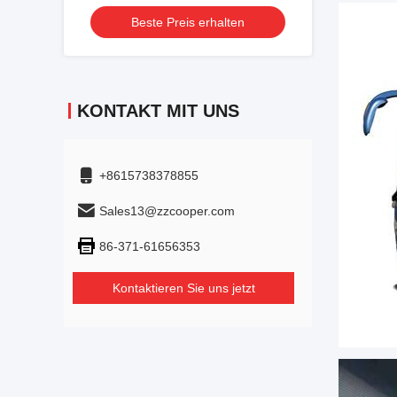
Sitzplätze 2023 Jahr Luxus Transport
Beste Preis erhalten
mit Klimaanlage Für Shuttle oder
Fernfahrt
KONTAKT MIT UNS
+8615738378855
Sales13@zzcooper.com
86-371-61656353
Kontaktieren Sie uns jetzt