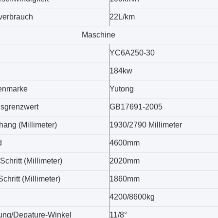
fverbrauch
22L/km
Maschine
YC6A250-30
184kw
enmarke
Yutong
sgrenzwert
GB17691-2005
hang (Millimeter)
1930/2790 Millimeter
d
4600mm
Schritt (Millimeter)
2020mm
Schritt (Millimeter)
1860mm
4200/8600kg
ung/Depature-Winkel
11/8°