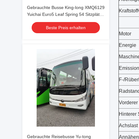
Gebrauchte Busse King-long XMQ6129
Kraftstof
Yuichai Euro5 Leaf Spring 54 Sitzplätze
2021 Jahr Luxus Transport mit
Beste Preis erhalten
Klimaanlage für Shuttle oder Fernfahrt
Motor
Energie
Maschin
Emission
F-/Rüber
Radstan
Vorderer 
Hinterer 
Achslast
Gebrauchte Reisebusse Yu-tong
Annäher