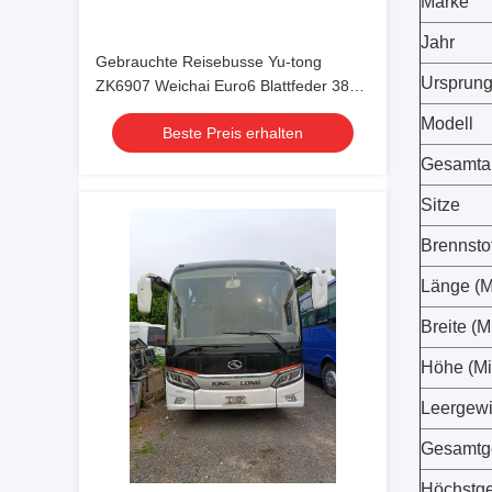
Marke
Jahr
Gebrauchte Reisebusse Yu-tong
Ursprun
ZK6907 Weichai Euro6 Blattfeder 38
Sitze 2023 Jahr Lux Transport mit
Modell
Beste Preis erhalten
Klimaanlage für Shuttle oder
Langstrecken
Gesamtau
Sitze
Brennstof
Länge (Mi
Breite (M
Höhe (Mil
Leergewi
Gesamtge
Höchstge