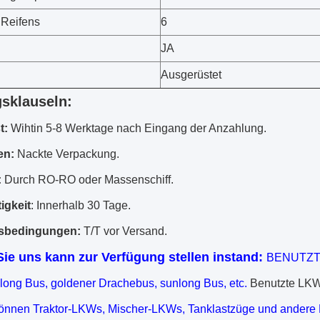
 Reifens
6
JA
Ausgerüstet
gsklauseln:
t:
Wihtin 5-8 Werktage nach Eingang der Anzahlung.
en:
Nackte Verpackung.
:
Durch RO-RO oder Massenschiff.
igkeit
: Innerhalb 30 Tage.
sbedingungen:
T/T vor Versand.
Sie uns kann zur Verfügung stellen instand:
BENUTZTER
glong Bus, goldener Drachebus, sunlong Bus, etc.
Benutzte LK
 können Traktor-LKWs, Mischer-LKWs, Tanklastzüge und andere 