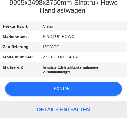
9995x2498x3750mm Sinotruk Howo
TRETEN
Handlastwagen-
SIE
Herkunftsort:
China
MIT
UNS
Markenname:
SINOTUK-HOWO
IN
Zertifizierung:
ISO/CCC
VERBINDUNG
Modellnummer:
ZZ5167XXYG5615C1
Markieren:
,
benutzte Edelstahltankeranhänger
2. Handanhänger
FORDERN
SIE EIN
KONTAKT!
ZITAT
DETAILS ENTFALTEN
SITEMAP