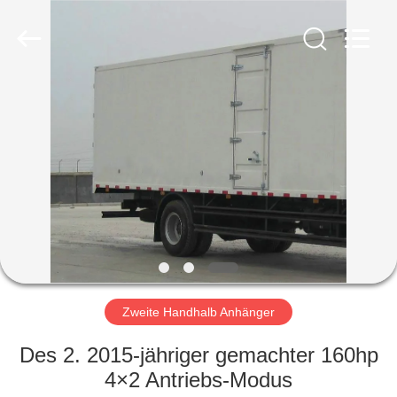
ZHENGZHOU
COOPER
INDUSTRY
CO.,
LTD..
All
Rights
Reserved.
HAUS
PRODUKTE
ÜBER
UNS
FABRIK-
AUSFLUG
Zweite Handhalb Anhänger
Des 2. 2015-jähriger gemachter 160hp
QUALITÄTSKONTROLLE
4×2 Antriebs-Modus