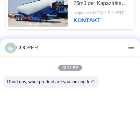
25m3 der Kapazitäts-
zweite für Bau
negotiable MOQ:1 EINHEIT
KONTAKT
Beliebte Kategorien
Alle
COOPER
Benutzter
12:31 PM
Benutzte Yutong-
Küstenmotorschiff-
Busse
Bus
Good day, what product are you looking for?
Benutzter Traktor-
Benutzter Minibus
LKW
Benutzter Kipplaster
Benutzter Trainer-Bus