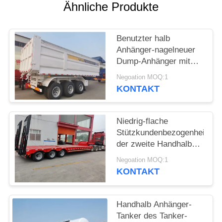
DATENSCHUTZRICHTLINIE
Ähnliche Produkte
Benutzter halb
Anhänger-nagelneuer
Dump-Anhänger mit
2/3/4 Achsen
Negoation MOQ:1
hergestellt in China-
KONTAKT
Last 60 Tonnen
Niedrig-flache
Stützkundenbezogenheit
der zweite Handhalb
Anhänger-3axle 4axle
Negoation MOQ:1
6axle
KONTAKT
Handhalb Anhänger-
Tanker des Tanker-