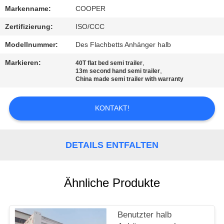
Markenname:
COOPER
TRETEN
Zertifizierung:
ISO/CCC
SIE
Modellnummer:
Des Flachbetts Anhänger halb
MIT
Markieren:
,
40T flat bed semi trailer
UNS
,
13m second hand semi trailer
China made semi trailer with warranty
IN
VERBINDUNG
KONTAKT!
FORDERN
DETAILS ENTFALTEN
SIE EIN
ZITAT
Ähnliche Produkte
SITEMAP
Benutzter halb