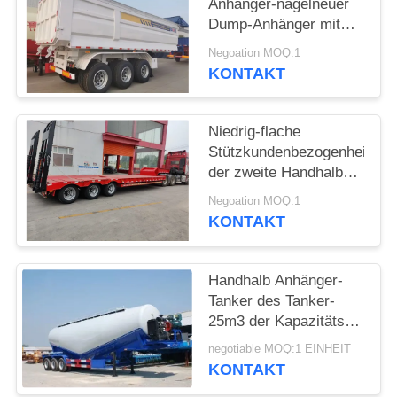
DATENSCHUTZRICHTLINIE
Anhänger-nagelneuer
Dump-Anhänger mit
2/3/4 Achsen
Negoation MOQ:1
hergestellt in China-
KONTAKT
Last 60 Tonnen
Niedrig-flache
Stützkundenbezogenheit
der zweite Handhalb
Anhänger-3axle 4axle
Negoation MOQ:1
6axle
KONTAKT
Handhalb Anhänger-
Tanker des Tanker-
25m3 der Kapazitäts-
zweite für Bau
negotiable MOQ:1 EINHEIT
KONTAKT