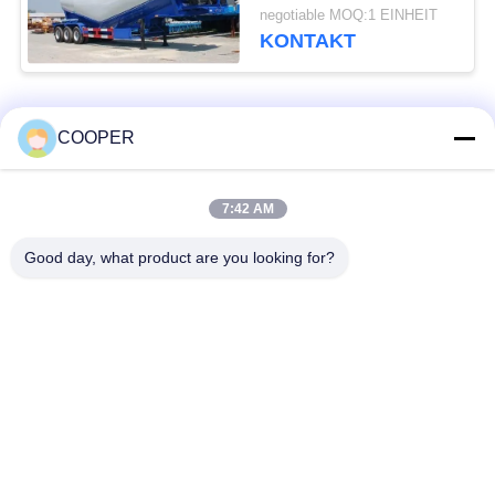
zweite für Bau
negotiable MOQ:1 EINHEIT
KONTAKT
Beliebte Kategorien
Alle
COOPER
Benutzter
7:42 AM
Benutzte Yutong-
Küstenmotorschiff-
Busse
Bus
Good day, what product are you looking for?
Benutzter Traktor-
Benutzter Minibus
LKW
Benutzter Kipplaster
Benutzter Trainer-Bus
Benutzter Reisebus
Gebrauchtfrachtwagen