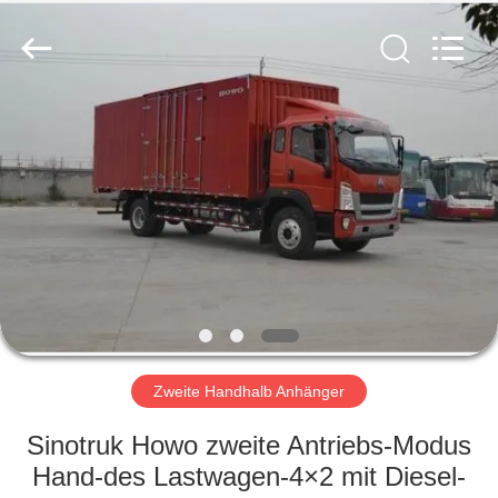
ZHENGZHOU
COOPER
INDUSTRY
CO.,
LTD..
All
Rights
Reserved.
HAUS
PRODUKTE
ÜBER
UNS
FABRIK-
AUSFLUG
Zweite Handhalb Anhänger
Sinotruk Howo zweite Antriebs-Modus
QUALITÄTSKONTROLLE
Hand-des Lastwagen-4×2 mit Diesel-