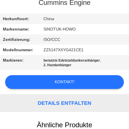
Cummins Engine
TRETEN
SIE
Herkunftsort:
China
MIT
Markenname:
SINOTUK-HOWO
UNS
Zertifizierung:
ISO/CCC
IN
Modellnummer:
ZZ5147XXYG421CE1
VERBINDUNG
Markieren:
,
benutzte Edelstahltankeranhänger
2. Handanhänger
FORDERN
KONTAKT!
SIE EIN
ZITAT
DETAILS ENTFALTEN
SITEMAP
Ähnliche Produkte