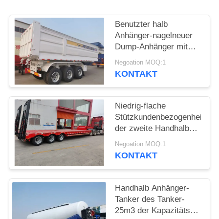
DATENSCHUTZRICHTLINIE
Benutzter halb
Anhänger-nagelneuer
Dump-Anhänger mit
2/3/4 Achsen
Negoation MOQ:1
hergestellt in China-
KONTAKT
Last 60 Tonnen
Niedrig-flache
Stützkundenbezogenheit
der zweite Handhalb
Anhänger-3axle 4axle
Negoation MOQ:1
6axle
KONTAKT
Handhalb Anhänger-
Tanker des Tanker-
25m3 der Kapazitäts-