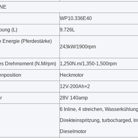
NE
WP10.336E40
bung (L)
9.726L
 Energie (Pferdestärke)
243kW/1900rpm
es Drehmoment (N.M/rpm)
1,250N.m/1,350-1,500rpm
nposition
Heckmotor
12V-200Ah×2
r
28V 140amp
6 Inline, 4 streichen, Wasserkühlung
Direkteinspritzung, turbocharged, In
Dieselmotor