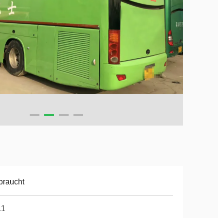
braucht
11