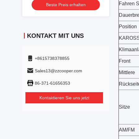
Fahren S
Beste Preis erhalten
Dauerbr
Position
KONTAKT MIT UNS
KAROSS
Klimaan
+8615738378855
Front
Sales13@zzcooper.com
Mittlere
86-371-61656353
Rückseit
Kontaktieren Sie uns jetzt
Sitze
AM/FM