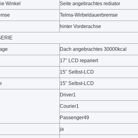
ie Winkel
Seite angebrachtes rediator
emse
Telma-Wirbeldauerbremse
hinter Vorderachse
ERIE
lage
Dach angebrachtes 30000kcal
17" LCD repariert
15" Selbst-LCD
e
15" Selbst-LCD
Driver1
Courier1
Passenger49
ja