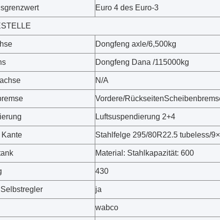
sgrenzwert
Euro 4 des Euro-3
STELLE
chse
Dongfeng axle/6,500kg
hs
Dongfeng Dana /115000kg
fachse
N/A
bremse
Vordere/RückseitenScheibenbrems
ierung
Luftsuspendierung 2+4
. Kante
Stahlfelge 295/80R22.5 tubeless/9
ftank
Material: Stahlkapazität: 600
g
430
 Selbstregler
ja
wabco