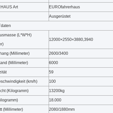
HAUS Art
EUROfahrerhaus
Ausgerüstet
daten
usmasse (L*W*H)
12000×2550×3880,3940
er)
hang (Millimeter)
2600/3400
and (Millimeter)
6000
ität
59
schwindigkeit (km/h)
100
cht (Kilogramm)
13200kg
ilogramm)
18.000
t (Millimeter)
2080/1880mm