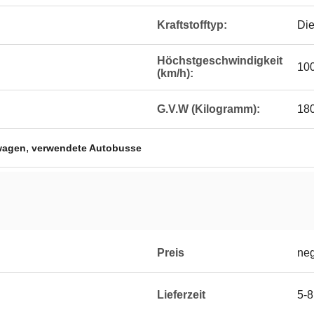
Kraftstofftyp:
Die
Höchstgeschwindigkeit
10
(km/h):
G.V.W (Kilogramm):
18
,
wagen
verwendete Autobusse
Preis
neg
Lieferzeit
5-