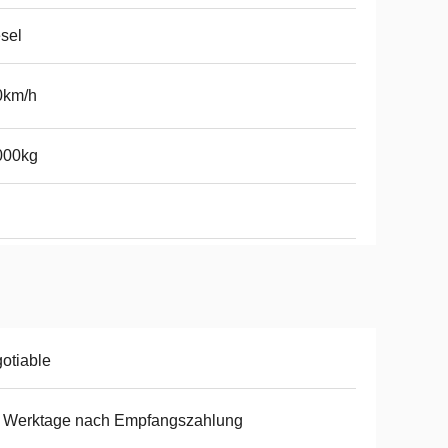
sel
0km/h
000kg
otiable
8 Werktage nach Empfangszahlung