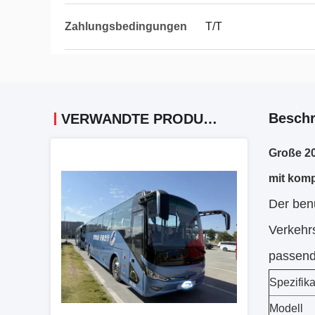
Zahlungsbedingungen
T/T
Beschr
VERWANDTE PRODUKTE
Große 20
mit komp
Der ben
Verkehrs
passen
Spezifika
Modell