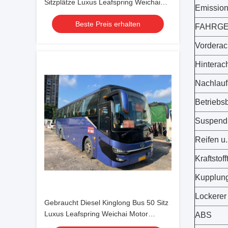
Sitzplätze Luxus Leafspring Weichai
Emission
Motor School Tour Intercity Pendlerbus
Beste Preis erhalten
FAHRGE
Vordera
Hinterac
Nachlau
Betriebs
Suspend
Reifen u
Kraftstof
Kupplun
Lockerer
Gebraucht Diesel Kinglong Bus 50 Sitz
Luxus Leafspring Weichai Motor
ABS
School Tour Intercity Pendler Bus