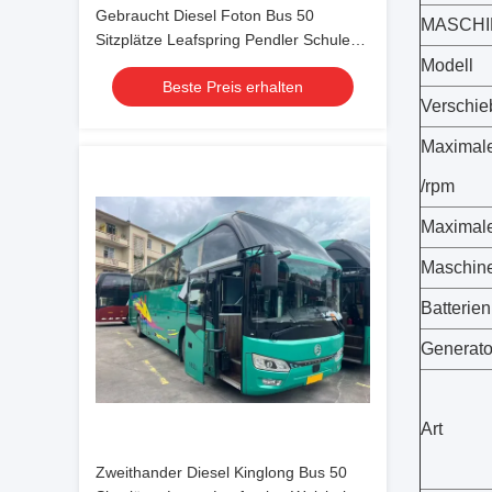
Gebraucht Diesel Foton Bus 50
MASCHI
Sitzplätze Leafspring Pendler Schule
Flughafen Kirche Bus Busse
Modell
Beste Preis erhalten
Verschie
Maximale
/rpm
Maximal
Maschine
Batterien
Generato
Art
Zweithander Diesel Kinglong Bus 50