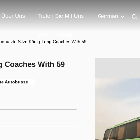
Über Uns
Treten Sie Mit Uns
German
In Verbindung
benutzte Sitze König-Long Coaches With 59
g Coaches With 59
te Autobusse