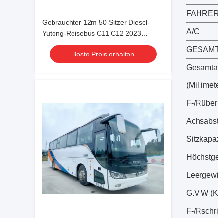
FAHRER
Gebrauchter 12m 50-Sitzer Diesel-
A/C
Yutong-Reisebus C11 C12 2023
Weichai-Motor Tour-Fernbusse
GESAMT
Beste Preis erhalten
Rechtslenker/Linkslenker
Gesamta
(Millimet
F-/Rüber
Achsabst
Sitzkapaz
Höchstge
Leergewi
G.V.W (K
F-/Rschrit