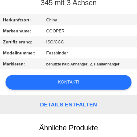
345 mit 3 Achsen
TRETEN
SIE
Herkunftsort:
China
MIT
Markenname:
COOPER
UNS
Zertifizierung:
ISO/CCC
IN
Modellnummer:
Fassbinder
VERBINDUNG
Markieren:
,
benutzte halb Anhänger
2. Handanhänger
FORDERN
KONTAKT!
SIE EIN
ZITAT
DETAILS ENTFALTEN
SITEMAP
Ähnliche Produkte