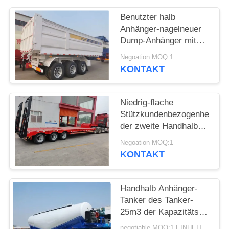
DATENSCHUTZRICHTLINIE
Benutzter halb
Anhänger-nagelneuer
Dump-Anhänger mit
2/3/4 Achsen
Negoation MOQ:1
hergestellt in China-
KONTAKT
Last 60 Tonnen
Niedrig-flache
Stützkundenbezogenheit
der zweite Handhalb
Anhänger-3axle 4axle
Negoation MOQ:1
6axle
KONTAKT
Handhalb Anhänger-
Tanker des Tanker-
25m3 der Kapazitäts-
zweite für Bau
negotiable MOQ:1 EINHEIT