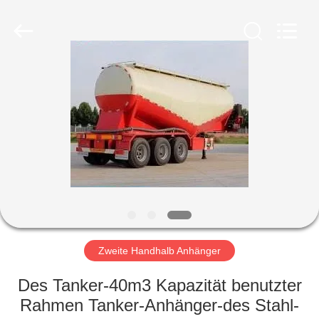
ZHENGZHOU
COOPER
INDUSTRY
CO.,
LTD..
All
Rights
Reserved.
HAUS
PRODUKTE
ÜBER
UNS
FABRIK-
AUSFLUG
Zweite Handhalb Anhänger
Des Tanker-40m3 Kapazität benutzter
QUALITÄTSKONTROLLE
Rahmen Tanker-Anhänger-des Stahl-