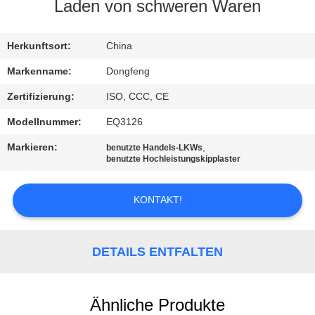
Laden von schweren Waren
TRETEN
SIE
Herkunftsort:
China
MIT
Markenname:
Dongfeng
UNS
Zertifizierung:
ISO, CCC, CE
IN
Modellnummer:
EQ3126
VERBINDUNG
Markieren:
,
benutzte Handels-LKWs
benutzte Hochleistungskipplaster
FORDERN
KONTAKT!
SIE EIN
ZITAT
DETAILS ENTFALTEN
SITEMAP
Ähnliche Produkte