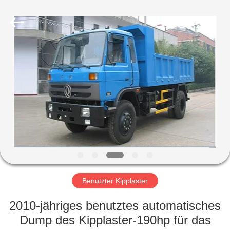
ZHENGZHOU
COOPER
INDUSTRY
CO.,
LTD..
All
Rights
Reserved.
HAUS
PRODUKTE
ÜBER
UNS
FABRIK-
AUSFLUG
Benutzter Kipplaster
2010-jähriges benutztes automatisches
QUALITÄTSKONTROLLE
Dump des Kipplaster-190hp für das