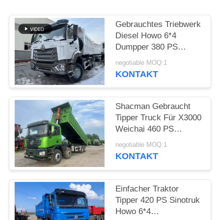
DATENSCHUTZRICHTLINIE
Gebrauchtes Triebwerk
Diesel Howo 6*4
Dumpper 380 PS
Weichai Hohan Modell
negotiable MOQ:1
20-40 Tonnen
KONTAKT
Belastung Euro 3
Shacman Gebraucht
Tipper Truck Für X3000
Weichai 460 PS
Baustofftransport 2021
negotiable MOQ:1
Jahr Hande Achse
KONTAKT
Einfacher Traktor
Tipper 420 PS Sinotruk
Howo 6*4