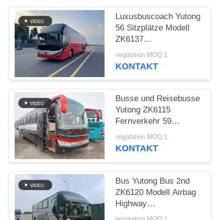
DATENSCHUTZRICHTLINIE
Luxusbuscoach Yutong
56 Sitzplätze Modell
ZK6137
Doppelrücksachse
negotation MOQ:1
2021 Jahr Airbag
KONTAKT
Aufhängung
Busse und Reisebusse
Yutong ZK6115
Fernverkehr 59
Sitzplätze 2016 Jahr
negotation MOQ:1
Diesel Layout LHD
KONTAKT
Bus Yutong Bus 2nd
ZK6120 Modell Airbag
Highway
Passagierverkehr 50
negotation MOQ:1