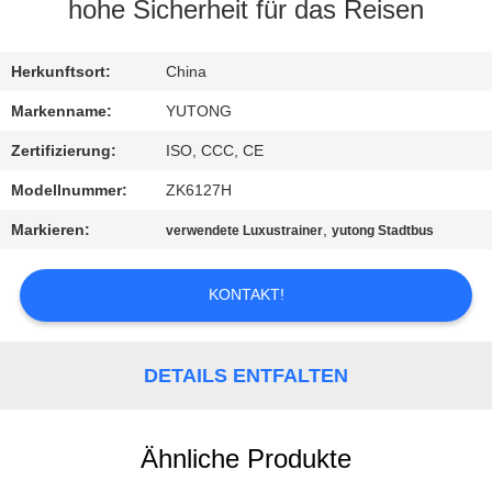
hohe Sicherheit für das Reisen
TRETEN
SIE
Herkunftsort:
China
MIT
Markenname:
YUTONG
UNS
Zertifizierung:
ISO, CCC, CE
IN
Modellnummer:
ZK6127H
VERBINDUNG
Markieren:
,
verwendete Luxustrainer
yutong Stadtbus
FORDERN
KONTAKT!
SIE EIN
ZITAT
DETAILS ENTFALTEN
SITEMAP
Ähnliche Produkte