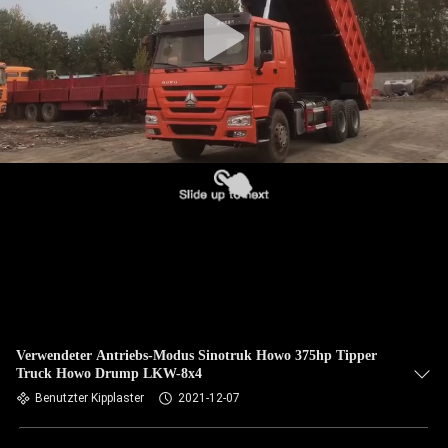
TRETEN
SIE
MIT
UNS
IN
VERBINDUNG
FORDERN
SIE EIN
ZITAT
Verwendeter Antriebs-Modus Sinotruk Howo 375hp Tipper
Truck Howo Drump LKW-8x4
SITEMAP
Benutzter Kipplaster
2021-12-07