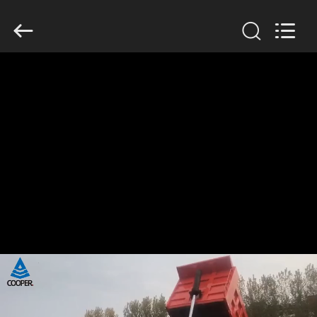
ZHENGZHOU
COOPER
INDUSTRY
CO.,
LTD..
All
Rights
Reserved.
HAUS
PRODUKTE
ÜBER
UNS
FABRIK-
AUSFLUG
QUALITÄTSKONTROLLE