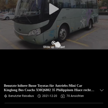
TRETEN
SIE
MIT
UNS
IN
VERBINDUNG
FORDERN
SIE EIN
ZITAT
Benutzte höhere Busse Toyotas für Antriebs-Mini Car
Kinglong Bus Coachs XMQ6802 35 Philippinen Hiace rechte
SITEMAP
Sitze
Benutzter Reisebus
2021-12-20
70 Ansichten