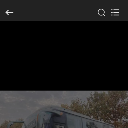
ZHENGZHOU
COOPER
INDUSTRY
CO.,
LTD..
All
Rights
Reserved.
HAUS
PRODUKTE
ÜBER
UNS
FABRIK-
AUSFLUG
QUALITÄTSKONTROLLE