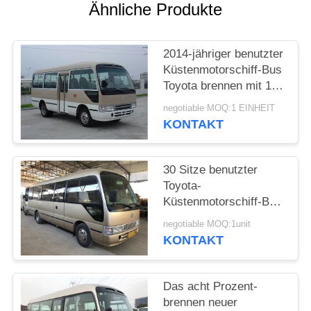
DATENSCHUTZRICHTLINIE
Ähnliche Produkte
2014-jähriger benutzter
Küstenmotorschiff-Bus
Toyota brennen mit 17
Sitz-ISO-
negotiable MOQ:1 EINHEIT
Bescheinigung ein
KONTAKT
30 Sitze benutzter
Toyota-
Küstenmotorschiff-Bus
Hiace-Bus mit
negotiable MOQ:1unit
Dieselmotor
KONTAKT
Das acht Prozent-
brennen neuer