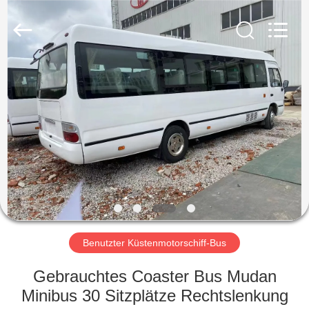
ZHENGZHOU
COOPER
INDUSTRY
CO.,
LTD..
All
Rights
Reserved.
HAUS
PRODUKTE
ÜBER
UNS
FABRIK-
AUSFLUG
Benutzter Küstenmotorschiff-Bus
Gebrauchtes Coaster Bus Mudan
QUALITÄTSKONTROLLE
Minibus 30 Sitzplätze Rechtslenkung