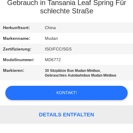
Gebrauch in Tansania Leaf Spring Für
TRETEN
schlechte Straße
SIE
Herkunftsort:
China
MIT
UNS
Markenname:
Mudan
IN
Zertifizierung:
ISO/FCC/SGS
VERBINDUNG
Modellnummer:
MD6772
Markieren:
,
30 Sitzplätze Bus Mudan Minibus
Gebrauchtes Autobahnbus Mudan Minibus
FORDERN
SIE EIN
KONTAKT!
ZITAT
DETAILS ENTFALTEN
SITEMAP