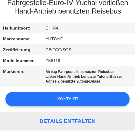
Fahrgestelle-Euro-IV Yuchai verließen
TRETEN
Hand-Antrieb benutzten Reisebus
SIE
Herkunftsort:
CHINA
MIT
UNS
Markenname:
YUTONG
IN
Zertifizierung:
CE/FCC/SGS
VERBINDUNG
Modellnummer:
ZK6119
Markieren:
,
Airbag-Fahrgestelle benutzten Reisebus
,
Linker Hand-Antrieb benutzte Yutong-Busse
FORDERN
Achse 2 benutzte Yutong-Busse
SIE EIN
ZITAT
KONTAKT!
SITEMAP
DETAILS ENTFALTEN