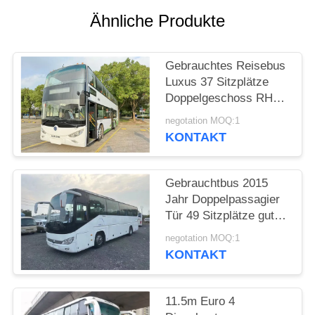
DATENSCHUTZRICHTLINIE
Ähnliche Produkte
Gebrauchtes Reisebus
Luxus 37 Sitzplätze
Doppelgeschoss RHD
Weichai Motor Diesel
negotation MOQ:1
Bus Bus Sunlong
KONTAKT
SLK6126
Gebrauchtbus 2015
Jahr Doppelpassagier
Tür 49 Sitzplätze gute
Klimaanlage
negotation MOQ:1
KONTAKT
11.5m Euro 4