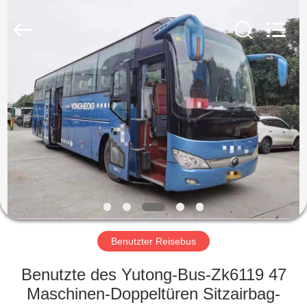
ZHENGZHOU
COOPER
INDUSTRY
CO.,
LTD..
All
Rights
Reserved.
HAUS
PRODUKTE
ÜBER
UNS
FABRIK-
AUSFLUG
Benutzter Reisebus
Benutzte des Yutong-Bus-Zk6119 47
QUALITÄTSKONTROLLE
Maschinen-Doppeltüren Sitzairbag-