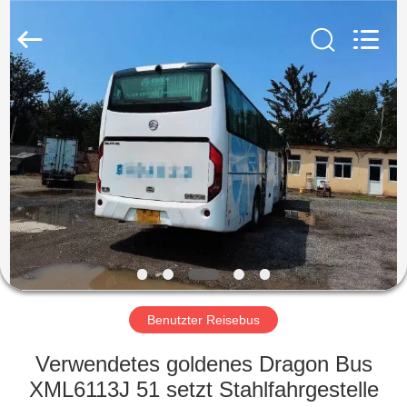
ZHENGZHOU
COOPER
INDUSTRY
CO.,
LTD..
All
Rights
Reserved.
HAUS
PRODUKTE
ÜBER
UNS
FABRIK-
AUSFLUG
Benutzter Reisebus
Verwendetes goldenes Dragon Bus
QUALITÄTSKONTROLLE
XML6113J 51 setzt Stahlfahrgestelle