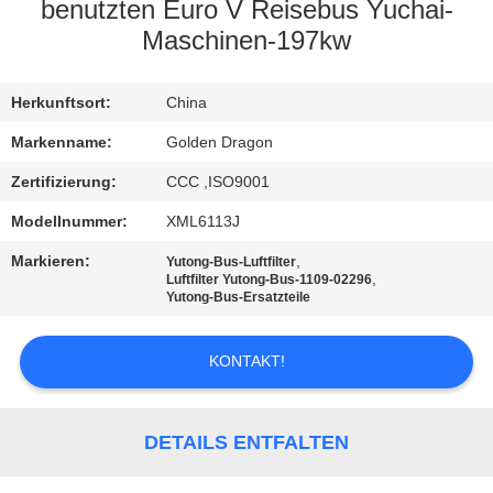
benutzten Euro V Reisebus Yuchai-
TRETEN
Maschinen-197kw
SIE
Herkunftsort:
China
MIT
UNS
Markenname:
Golden Dragon
IN
Zertifizierung:
CCC ,ISO9001
VERBINDUNG
Modellnummer:
XML6113J
Markieren:
,
Yutong-Bus-Luftfilter
,
Luftfilter Yutong-Bus-1109-02296
FORDERN
Yutong-Bus-Ersatzteile
SIE EIN
ZITAT
KONTAKT!
SITEMAP
DETAILS ENTFALTEN