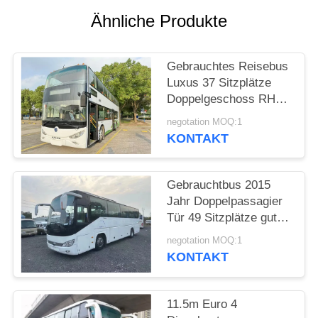
DATENSCHUTZRICHTLINIE
Ähnliche Produkte
Gebrauchtes Reisebus
Luxus 37 Sitzplätze
Doppelgeschoss RHD
Weichai Motor Diesel
negotation MOQ:1
Bus Bus Sunlong
KONTAKT
SLK6126
Gebrauchtbus 2015
Jahr Doppelpassagier
Tür 49 Sitzplätze gute
Klimaanlage
negotation MOQ:1
KONTAKT
11.5m Euro 4