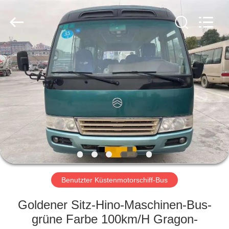
ZHENGZHOU
COOPER
INDUSTRY
CO.,
LTD..
All
Rights
Reserved.
HAUS
PRODUKTE
ÜBER
UNS
FABRIK-
AUSFLUG
Benutzter Küstenmotorschiff-Bus
Goldener Sitz-Hino-Maschinen-Bus-
QUALITÄTSKONTROLLE
grüne Farbe 100km/H Gragon-