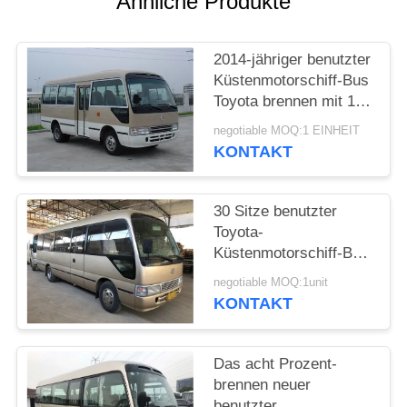
Ähnliche Produkte
DATENSCHUTZRICHTLINIE
2014-jähriger benutzter
Küstenmotorschiff-Bus
Toyota brennen mit 17
Sitz-ISO-
negotiable MOQ:1 EINHEIT
Bescheinigung ein
KONTAKT
30 Sitze benutzter
Toyota-
Küstenmotorschiff-Bus
Hiace-Bus mit
negotiable MOQ:1unit
Dieselmotor
KONTAKT
Das acht Prozent-
brennen neuer
benutzter