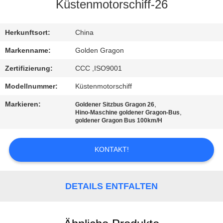
Küstenmotorschiff-26
TRETEN
SIE
Herkunftsort:
China
MIT
Markenname:
Golden Gragon
UNS
Zertifizierung:
CCC ,ISO9001
IN
Modellnummer:
Küstenmotorschiff
VERBINDUNG
Markieren:
,
Goldener Sitzbus Gragon 26
,
Hino-Maschine goldener Gragon-Bus
goldener Gragon Bus 100km/H
FORDERN
SIE EIN
KONTAKT!
ZITAT
DETAILS ENTFALTEN
SITEMAP