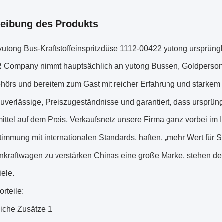
eibung des Produkts
yutong Bus-Kraftstoffeinspritzdüse 1112-00422 yutong ursprüng
ompany nimmt hauptsächlich an yutong Bussen, Goldpersone
örs und bereitem zum Gast mit reicher Erfahrung und starkem Pro
zuverlässige, Preiszugeständnisse und garantiert, dass ursprüng
ittel auf dem Preis, Verkaufsnetz unsere Firma ganz vorbei im I
immung mit internationalen Standards, haften, „mehr Wert für 
nkraftwagen zu verstärken Chinas eine große Marke, stehen dem
iele.
rteile:
liche Zusätze 1