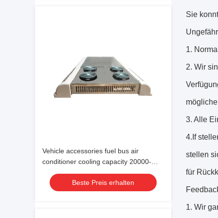
Sie konnt
Ungefähr
1. Norma
2. Wir si
Verfügun
mögliche
3. Alle E
4.If stel
Vehicle accessories fuel bus air
stellen s
conditioner cooling capacity 20000-
für Rückk
38000 24V
Beste Preis erhalten
Feedbac
1. Wir ga