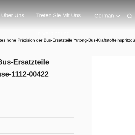
Über Uns
Treten Sie Mit Uns
German
In Verbindung
es hohe Präzision der Bus-Ersatzteile Yutong-Bus-Kraftstoffeinspritz
us-Ersatzteile
üse-1112-00422