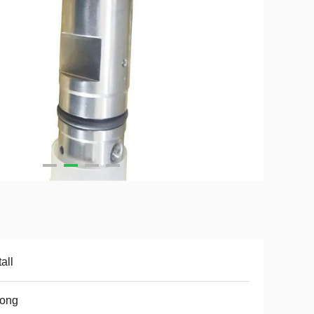
all
tong