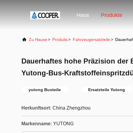
Haus
Produkte
Zu Hause
>
Produits
>
Fahrzeugersatzteile
>
Dauerhaft
Dauerhaftes hohe Präzision der B
Yutong-Bus-Kraftstoffeinspritzd
yutong Busteile
Ersatzteile Yutong
Herkunftsort:
China Zhengzhou
Markenname:
YUTONG