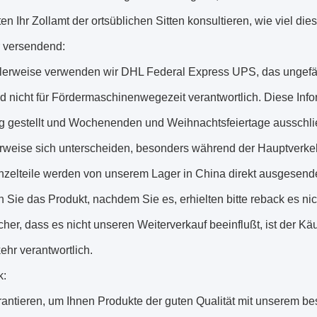
en Ihr Zollamt der ortsüblichen Sitten konsultieren, wie viel dies
 versendend:
lerweise verwenden wir DHL Federal Express UPS, das ungefäh
nd nicht für Fördermaschinenwegezeit verantwortlich. Diese In
g gestellt und Wochenenden und Weihnachtsfeiertage ausschlie
rweise sich unterscheiden, besonders während der Hauptverkeh
inzelteile werden von unserem Lager in China direkt ausgesende
len Sie das Produkt, nachdem Sie es, erhielten bitte reback es n
icher, dass es nicht unseren Weiterverkauf beeinflußt, ist der K
ehr verantwortlich.
k:
rantieren, um Ihnen Produkte der guten Qualität mit unserem be