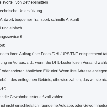
eisvorteil von Betriebsmitteln
technische Unterstützung
Antwort, bequemer Transport, schnelle Ankunft
l und einfach
ungsservice 6
rt:
enden Ihren Auftrag über Fedex/DHL/UPS/TNT entsprechend tats
ung im Voraus, z.B., wenn Sie DHL-kostenlosen Versand wähle
oder anderen ähnlichen Eilkurier! Wenn Ihre Adresse entleg
ebühr des entlegenen Gebiets, othewise zahlen, das wir sie ni
uer:
r die Gewohnheitssteuer/-zoll zahlen.
 ist nicht einschließlich irgendeine Aufgabe, oder Gewohnheitsste