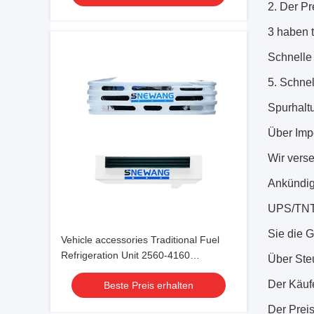
2. Der Pr
3 haben 
Schnelle 
5. Schnel
Spurhalt
Über Impo
Wir vers
Ankündig
UPS/TNT 
Sie die G
Vehicle accessories Traditional Fuel
Refrigeration Unit 2560-4160
Über Ste
-18℃~30℃
Der Käufe
Beste Preis erhalten
Der Preis