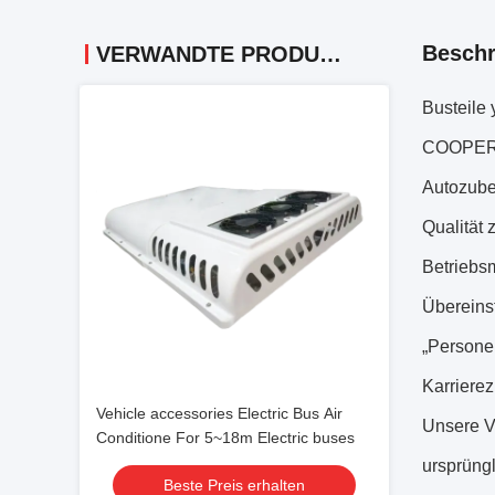
Beschr
VERWANDTE PRODUKTE
Busteile 
COOPER C
Autozubeh
Qualität 
Betriebsm
Übereinst
„Persone
Karrierez
Vehicle accessories Electric Bus Air
Unsere Vo
Conditione For 5~18m Electric buses
ursprüng
Beste Preis erhalten