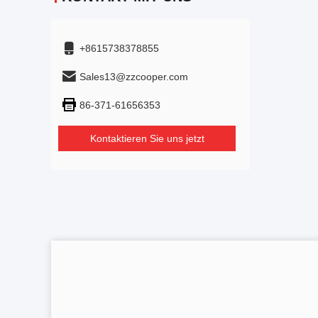
+8615738378855
Sales13@zzcooper.com
86-371-61656353
Kontaktieren Sie uns jetzt