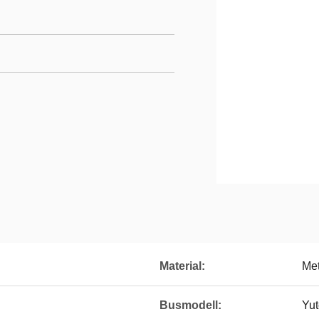
Material:
Met
Busmodell:
Yu