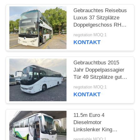
DATENSCHUTZRICHTLINIE
Gebrauchtes Reisebus
Luxus 37 Sitzplätze
Doppelgeschoss RHD
Weichai Motor Diesel
negotation MOQ:1
Bus Bus Sunlong
KONTAKT
SLK6126
Gebrauchtbus 2015
Jahr Doppelpassagier
Tür 49 Sitzplätze gute
Klimaanlage
negotation MOQ:1
KONTAKT
11.5m Euro 4
Dieselmotor
Linkslenker King
Langer 51-Sitzer
negotiable MOQ:1