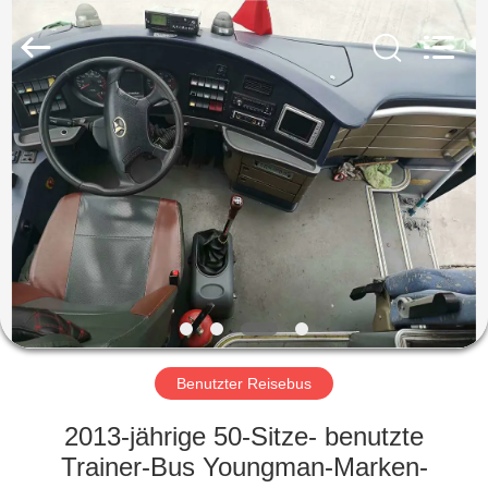
ZHENGZHOU
COOPER
INDUSTRY
CO.,
LTD..
All
Rights
Reserved.
HAUS
PRODUKTE
ÜBER
UNS
FABRIK-
AUSFLUG
Benutzter Reisebus
2013-jährige 50-Sitze- benutzte
QUALITÄTSKONTROLLE
Trainer-Bus Youngman-Marken-