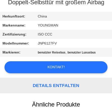
Doppelt-Selbsttür mit großem Airbag
TRETEN
SIE
Herkunftsort:
China
MIT
Markenname:
YOUNGMAN
UNS
Zertifizierung:
ISO CCC
IN
Modellnummer:
JNP6127FV
VERBINDUNG
Markieren:
,
benutzter Reisebus
benutzter Luxusbus
FORDERN
KONTAKT!
SIE EIN
ZITAT
DETAILS ENTFALTEN
SITEMAP
Ähnliche Produkte