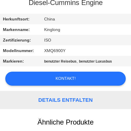
Diesel-Cummins Engine
TRETEN
SIE
Herkunftsort:
China
MIT
Markenname:
Kinglong
UNS
Zertifizierung:
ISO
IN
Modellnummer:
XMQ6900Y
VERBINDUNG
Markieren:
,
benutzter Reisebus
benutzter Luxusbus
FORDERN
KONTAKT!
SIE EIN
ZITAT
DETAILS ENTFALTEN
SITEMAP
Ähnliche Produkte