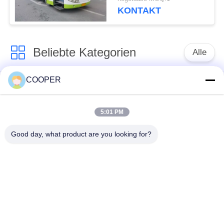
großer
KONTAKT
Gebrauchtpassagierbus
Beliebte Kategorien
Alle
COOPER
Benutzter
Benutzte Yutong-
Küstenmotorschiff-
Busse
Bus
5:01 PM
Good day, what product are you looking for?
Benutzter Traktor-
Benutzter Minibus
LKW
Benutzter Kipplaster
Benutzter Trainer-Bus
Benutzter Reisebus
Gebrauchtfrachtwagen