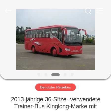
ZHENGZHOU
COOPER
INDUSTRY
CO.,
LTD..
All
Rights
Reserved.
HAUS
PRODUKTE
ÜBER
UNS
FABRIK-
AUSFLUG
Benutzter Reisebus
2013-jährige 36-Sitze- verwendete
QUALITÄTSKONTROLLE
Trainer-Bus Kinglong-Marke mit