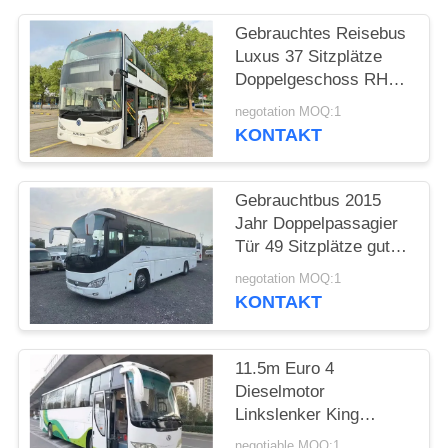
DATENSCHUTZRICHTLINIE
Gebrauchtes Reisebus
Luxus 37 Sitzplätze
Doppelgeschoss RHD
Weichai Motor Diesel
negotation MOQ:1
Bus Bus Sunlong
KONTAKT
SLK6126
Gebrauchtbus 2015
Jahr Doppelpassagier
Tür 49 Sitzplätze gute
Klimaanlage
negotation MOQ:1
KONTAKT
11.5m Euro 4
Dieselmotor
Linkslenker King
Langer 51-Sitzer
negotiable MOQ:1