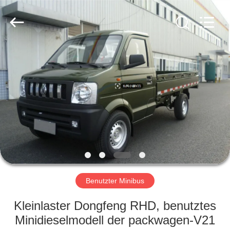
ZHENGZHOU
COOPER
INDUSTRY
CO.,
LTD..
All
Rights
Reserved.
HAUS
PRODUKTE
ÜBER
UNS
FABRIK-
AUSFLUG
Benutzter Minibus
Kleinlaster Dongfeng RHD, benutztes
QUALITÄTSKONTROLLE
Minidieselmodell der packwagen-V21