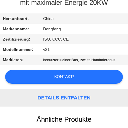
mit maximaler Energie 20KW
TRETEN
SIE
Herkunftsort:
China
MIT
Markenname:
Dongfeng
UNS
Zertifizierung:
ISO, CCC, CE
IN
Modellnummer:
v21
VERBINDUNG
Markieren:
,
benutzter kleiner Bus
zweite Handmicrobus
FORDERN
KONTAKT!
SIE EIN
ZITAT
DETAILS ENTFALTEN
SITEMAP
Ähnliche Produkte