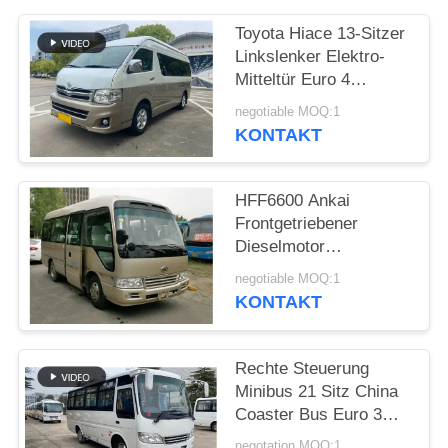
DATENSCHUTZRICHTLINIE
Toyota Hiace 13-Sitzer
Linkslenker Elektro-
Mitteltür Euro 4
Standard Champagner
negotiable MOQ:1
Gold Minibus
KONTAKT
HFF6600 Ankai
Frontgetriebener
Dieselmotor
Linkslenker Eintürer
negotiable MOQ:1
mittlerer Bus
KONTAKT
Rechte Steuerung
Minibus 21 Sitz China
Coaster Bus Euro 3
Dieselmotor 3000cc
negotation MOQ:1