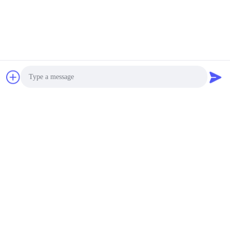
Photo
Video Call
Audio Call