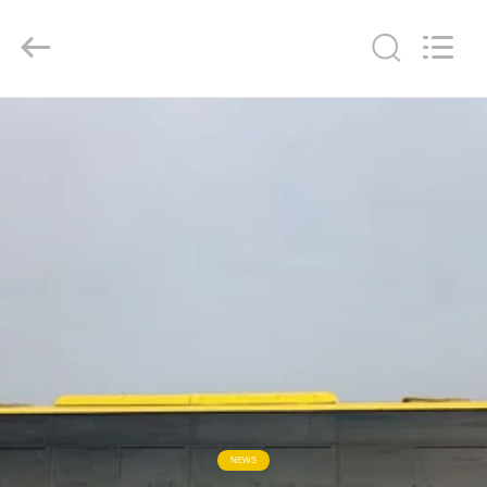
ZHENGZHOU
COOPER
INDUSTRY
CO.,
LTD..
All
Rights
Reserved.
HAUS
PRODUKTE
ÜBER
UNS
FABRIK-
AUSFLUG
QUALITÄTSKONTROLLE
NEWS