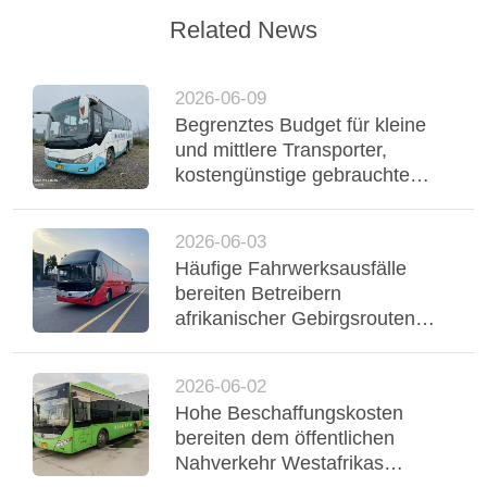
Related News
2026-06-09
Begrenztes Budget für kleine
und mittlere Transporter,
kostengünstige gebrauchte
Yutong-Reisebusse
unterstützen einen stabilen
2026-06-03
Flottenbetrieb
Häufige Fahrwerksausfälle
bereiten Betreibern
afrikanischer Gebirgsrouten
Probleme, dreiachsiger Yutong-
Bus mit Luftfederung stabilisiert
2026-06-02
Regio
Hohe Beschaffungskosten
bereiten dem öffentlichen
Nahverkehr Westafrikas