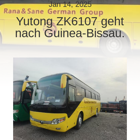
Jan 14, 2025
TRETEN
Yutong ZK6107 geht
SIE
nach Guinea-Bissau.
MIT
UNS
IN
VERBINDUNG
FORDERN
SIE EIN
ZITAT
SITEMAP