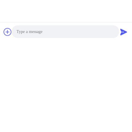
Photo
Video Call
Audio Call