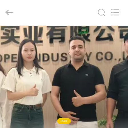
ZHENGZHOU
COOPER
INDUSTRY
CO.,
LTD..
All
Rights
Reserved.
HAUS
PRODUKTE
ÜBER
UNS
FABRIK-
AUSFLUG
QUALITÄTSKONTROLLE
NEWS