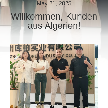
May 21, 2025
TRETEN
Willkommen, Kunden
SIE
aus Algerien!
MIT
UNS
IN
VERBINDUNG
FORDERN
SIE EIN
ZITAT
SITEMAP