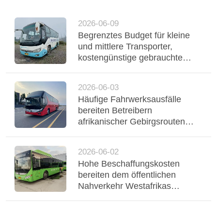
2026-06-09
Begrenztes Budget für kleine
und mittlere Transporter,
kostengünstige gebrauchte
Yutong-Reisebusse
unterstützen einen stabilen
2026-06-03
Flottenbetrieb
Häufige Fahrwerksausfälle
bereiten Betreibern
afrikanischer Gebirgsrouten
Probleme, dreiachsiger Yutong-
Bus mit Luftfederung stabilisiert
2026-06-02
Regio
Hohe Beschaffungskosten
bereiten dem öffentlichen
Nahverkehr Westafrikas
Probleme, gebrauchte Yutong-
CNG-Hybridbusse bedienen