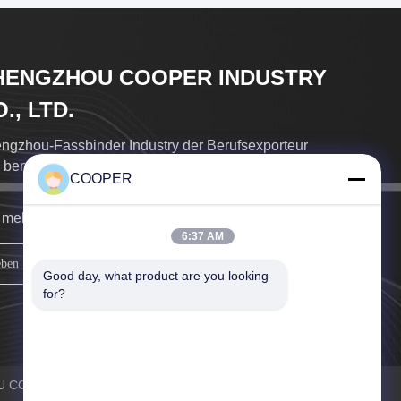
HENGZHOU COOPER INDUSTRY
., LTD.
ngzhou-Fassbinder Industry der Berufsexporteur
 benutzten Nutzfahrzeugen
COOPER
 melden uns so schnell wie möglich.
6:37 AM
Schreiben Sie sich an.
Good day, what product are you looking 
for?
OU COOPER INDUSTRY CO., LTD. Alle Rechte vorbehalten.